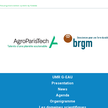
FaLang translation system by Faboba
UMR G-EAU
Presentation
News
Agenda
Organigramme
Les domaines scientifiques