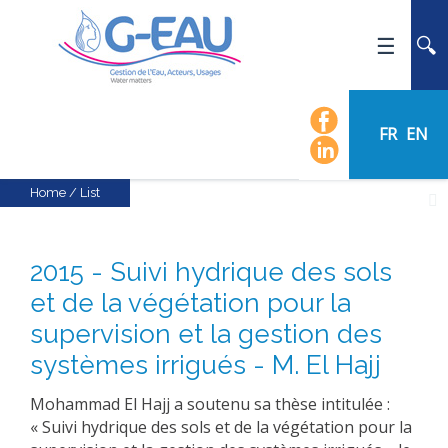
HOME
UMR G-EAU
FR
EN
PRESENTATION
NEWS
Home
/
List
EVENTS
CALENDAR OF EVENTS
2015 - Suivi hydrique des sols
FLOW CHART
et de la végétation pour la
STAFF
supervision et la gestion des
SCIENTIFIC FIELDS
systèmes irrigués - M. El Hajj
TEAMS
Mohammad El Hajj a soutenu sa thèse intitulée :
RECRUITMENT
« Suivi hydrique des sols et de la végétation pour la
RESEARCH