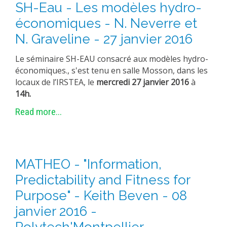
SH-Eau - Les modèles hydro-
METHODS AND TOOLS
économiques - N. Neverre et
SOFTWARE
N. Graveline - 27 janvier 2016
PUBLICATIONS SUR HAL
Le séminaire SH-EAU consacré aux modèles hydro-
HDR
économiques., s'est tenu en salle Mosson, dans les
THESES
locaux de l’IRSTEA, le
mercredi 27
janvier
2016
à
14h.
WORKING PAPERS
Read more...
THEMATIC NOTES
FOR THE PUBLIC
MATHEO - "Information,
Predictability and Fitness for
Purpose" - Keith Beven - 08
janvier 2016 -