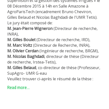
supervision et la gestion des systèmes irrigués » le
08 Décembre 2015 à 14h en Salle Amazone à
EXPERIMENTAL PLATFORMS
AgroParisTech (encadrement Bruno Cheviron,
GEOGRAPHIC LOCATIONS
Gilles Belaud et Nicolas Baghdadi de l'UMR Tetis).
CURRENT PROJECTS
Le jury était composé de:
M. Jean-Pierre Wigneron
(Directeur de recherche,
COMPLETED PROJECTS
INRA),
UMR NETWORKS
M. Gilles Boulet
(Directeur de recherche, IRD),
M. Marc Voltz
(Directeur de Recherche, INRA),
REGULAR SEMINARS
M. Olivier Cerdan
(Ingénieur de recherche, BRGM),
TRAINING COURSES
M. Nicolas Baghdadi
, directeur de thèse (Directeur
MASTER
de recherche, Irstea-Tetis),
M. Gilles Belaud
, co-directeur de thèse (Professeur,
ENGINEERING
SupAgro- UMR G-eau
EDUCATION AND TRAINING
Veuillez trouver ci-après le résumé de la thèse :
DOCTORAL TRAINING
Read more...
THESES IN PROGRESS
MOOC
PRODUCTION