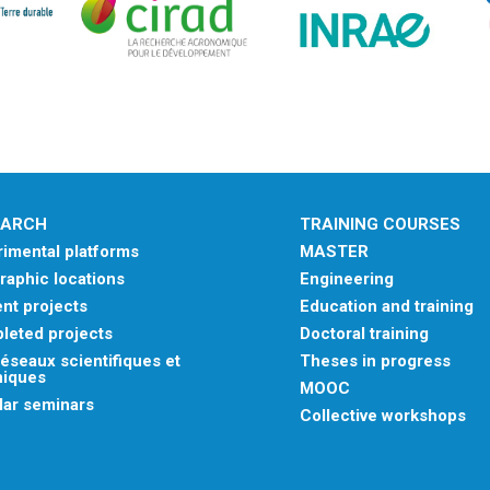
EARCH
TRAINING COURSES
imental platforms
MASTER
aphic locations
Engineering
nt projects
Education and training
leted projects
Doctoral training
éseaux scientifiques et
Theses in progress
niques
MOOC
lar seminars
Collective workshops