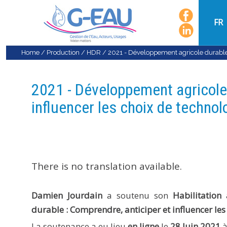
FR
Home
/
Production
/
HDR
/
2021 - Développement agricole durable 
2021 - Développement agricole 
influencer les choix de techno
There is no translation available.
Damien Jourdain
a soutenu son
Habilitation
durable : Comprendre, anticiper et influencer les
La soutenance a eu lieu
en ligne
le
28 Juin 2021
à