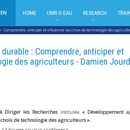
EN
HOME
UMR G-EAU
RESEARCH
TRAI
: Comprendre, anticiper et influencer les choix de technologie des agricul
durable : Comprendre, anticiper et
logie des agriculteurs - Damien Jour
 à Diriger les Recherches
intitulée
« Développement ag
 choix de technologie des agriculteurs ».
 14 heures en visio conférence
.