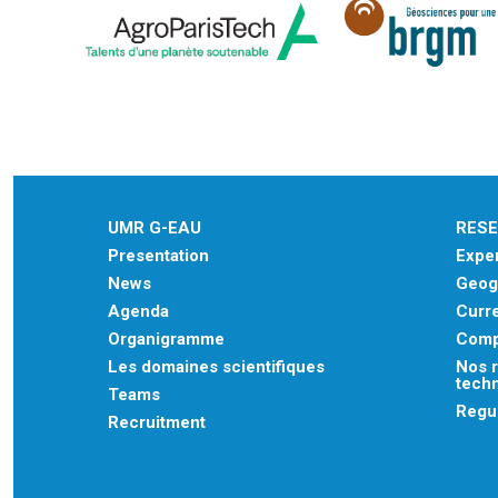
UMR G-EAU
RES
Presentation
Exper
News
Geogr
Agenda
Curre
Organigramme
Comp
Les domaines scientifiques
Nos r
tech
Teams
Regu
Recruitment