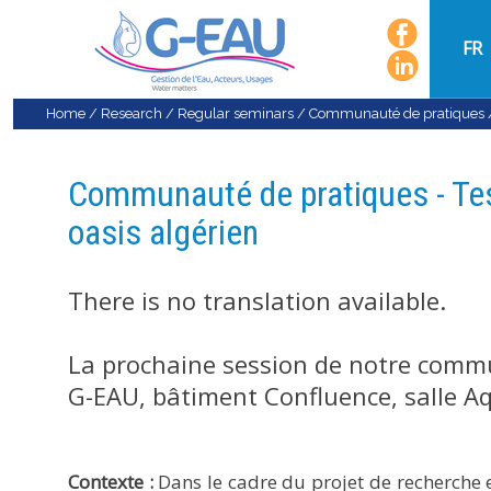
FR
Home
/
Research
/
Regular seminars
/
Communauté de pratiques
Communauté de pratiques - Test
oasis algérien
There is no translation available.
La prochaine session de notre commu
G-EAU, bâtiment Confluence, salle A
Contexte :
Dans le cadre du projet de recherche e