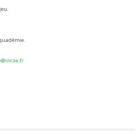
jeu.
 Aquadémie.
@inrae.fr