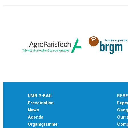
UMR G-EAU
RES
Presentation
Exper
News
Geogr
Agenda
Curre
Organigramme
Comp