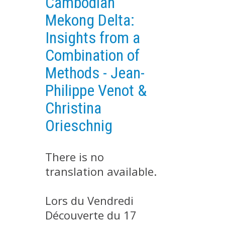
Cambodian
EXPERIMENTAL PLATFORMS
Mekong Delta:
GEOGRAPHIC LOCATIONS
Insights from a
CURRENT PROJECTS
Combination of
COMPLETED PROJECTS
Methods - Jean-
UMR NETWORKS
Philippe Venot &
REGULAR SEMINARS
Christina
TRAINING COURSES
Orieschnig
MASTER
ENGINEERING
There is no
EDUCATION AND TRAINING
translation available.
DOCTORAL TRAINING
THESES IN PROGRESS
Lors du Vendredi
MOOC
Découverte du 17
PRODUCTION