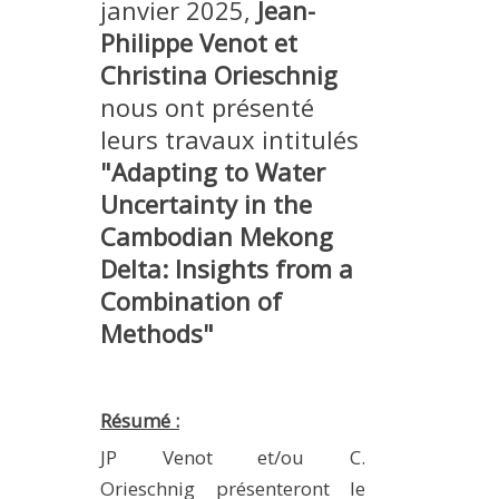
janvier 2025,
Jean-
METHODS AND TOOLS
Philippe Venot et
SOFTWARE
Christina Orieschnig
PUBLICATIONS SUR HAL
nous ont présenté
leurs travaux intitulés
HDR
"Adapting to Water
THESES
Uncertainty in the
WORKING PAPERS
Cambodian Mekong
THEMATIC NOTES
Delta: Insights from a
FOR THE PUBLIC
Combination of
Methods"
Résumé :
JP Venot et/ou C.
Orieschnig présenteront le