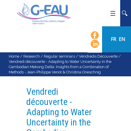
HOME
UMR G-EAU
FR
EN
PRESENTATION
NEWS
Home
/
Research
/
Regular seminars
/
Vendredis Découverte
/
Vendredi découverte - Adapting to Water Uncertainty in the
EVENTS
Cambodian Mekong Delta: Insights from a Combination of
Methods - Jean-Philippe Venot & Christina Orieschnig
CALENDAR OF EVENTS
FLOW CHART
Vendredi
STAFF
découverte -
SCIENTIFIC FIELDS
Adapting to Water
TEAMS
Uncertainty in the
RECRUITMENT
RESEARCH