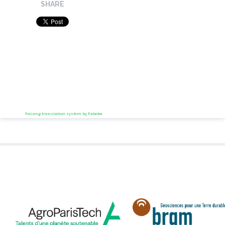
SHARE
FaLang translation system by Faboba