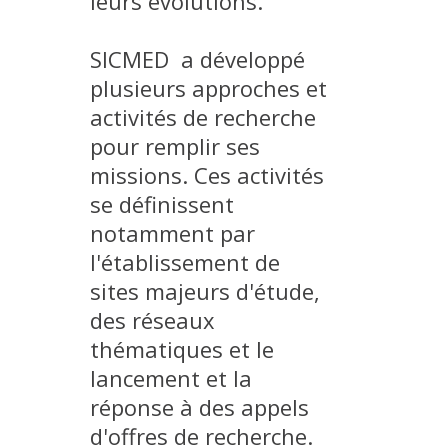
leurs évolutions.
METHODS AND TOOLS
SICMED a développé
SOFTWARE
plusieurs approches et
PUBLICATIONS SUR HAL
activités de recherche
HDR
pour remplir ses
THESES
missions. Ces activités
WORKING PAPERS
se définissent
THEMATIC NOTES
notamment par
l'établissement de
FOR THE PUBLIC
sites majeurs d'étude,
des réseaux
thématiques et le
lancement et la
réponse à des appels
d'offres de recherche.