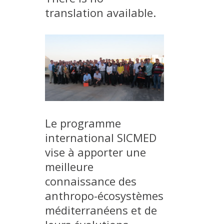
translation available.
EXPERIMENTAL PLATFORMS
GEOGRAPHIC LOCATIONS
CURRENT PROJECTS
COMPLETED PROJECTS
UMR NETWORKS
REGULAR SEMINARS
TRAINING COURSES
Le programme
MASTER
international SICMED
ENGINEERING
vise à apporter une
EDUCATION AND TRAINING
meilleure
DOCTORAL TRAINING
connaissance des
THESES IN PROGRESS
anthropo-écosystèmes
méditerranéens et de
MOOC
PRODUCTION