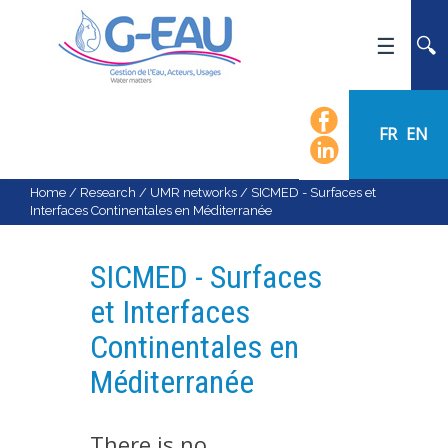
HOME
UMR G-EAU
FR
EN
PRESENTATION
NEWS
Home
/
Research
/
UMR networks
/
SICMED - Surfaces et
Interfaces Continentales en Méditerranée
EVENTS
CALENDAR OF EVENTS
SICMED - Surfaces
FLOW CHART
et Interfaces
STAFF
Continentales en
SCIENTIFIC FIELDS
Méditerranée
TEAMS
RECRUITMENT
There is no
RESEARCH