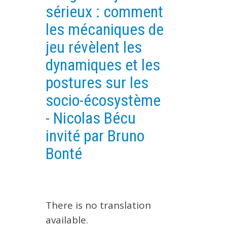
sérieux : comment
EXPERIMENTAL PLATFORMS
les mécaniques de
GEOGRAPHIC LOCATIONS
jeu révèlent les
CURRENT PROJECTS
dynamiques et les
COMPLETED PROJECTS
postures sur les
UMR NETWORKS
socio-écosystème
REGULAR SEMINARS
TRAINING COURSES
- Nicolas Bécu
MASTER
invité par Bruno
ENGINEERING
Bonté
EDUCATION AND TRAINING
DOCTORAL TRAINING
THESES IN PROGRESS
There is no translation
MOOC
available.
PRODUCTION