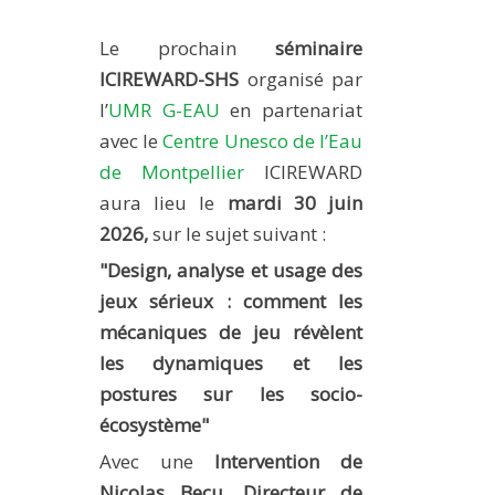
METHODS AND TOOLS
Le prochain
séminaire
SOFTWARE
ICIREWARD-SHS
organisé par
PUBLICATIONS SUR HAL
l’
UMR G-EAU
en partenariat
HDR
avec le
Centre Unesco de l’Eau
de Montpellier
ICIREWARD
THESES
aura lieu le
mardi 30 juin
WORKING PAPERS
2026,
sur le sujet suivant :
THEMATIC NOTES
"
Design, analyse et usage des
FOR THE PUBLIC
jeux sérieux : comment les
mécaniques de jeu révèlent
les dynamiques et les
postures sur les socio-
écosystème"
Avec une
Intervention de
Nicolas Becu,
Directeur de