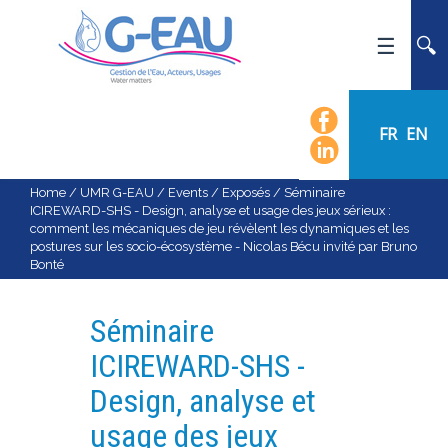
HOME
UMR G-EAU
FR
EN
PRESENTATION
NEWS
Home
/
UMR G-EAU
/
Events
/
Exposés
/
Séminaire
ICIREWARD-SHS - Design, analyse et usage des jeux sérieux :
EVENTS
comment les mécaniques de jeu révèlent les dynamiques et les
postures sur les socio-écosystème - Nicolas Bécu invité par Bruno
CALENDAR OF EVENTS
Bonté
FLOW CHART
STAFF
Séminaire
SCIENTIFIC FIELDS
ICIREWARD-SHS -
TEAMS
Design, analyse et
RECRUITMENT
usage des jeux
RESEARCH