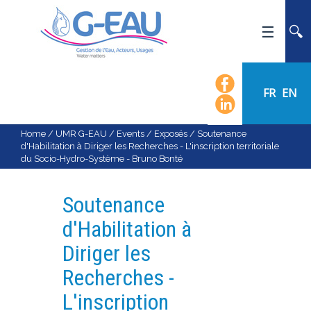
HOME
UMR G-EAU
FR
EN
PRESENTATION
NEWS
Home
/
UMR G-EAU
/
Events
/
Exposés
/
Soutenance
d'Habilitation à Diriger les Recherches - L'inscription territoriale
EVENTS
du Socio-Hydro-Système - Bruno Bonté
CALENDAR OF EVENTS
FLOW CHART
Soutenance
STAFF
d'Habilitation à
SCIENTIFIC FIELDS
Diriger les
TEAMS
Recherches -
RECRUITMENT
L'inscription
RESEARCH