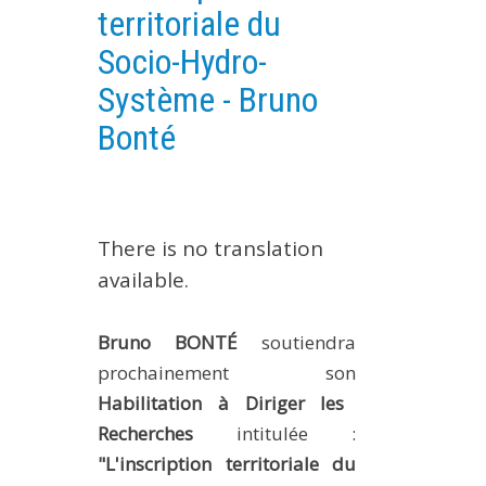
territoriale du
EXPERIMENTAL PLATFORMS
Socio-Hydro-
GEOGRAPHIC LOCATIONS
Système - Bruno
CURRENT PROJECTS
Bonté
COMPLETED PROJECTS
UMR NETWORKS
REGULAR SEMINARS
TRAINING COURSES
There is no translation
MASTER
available.
ENGINEERING
Bruno BONTÉ
soutiendra
EDUCATION AND TRAINING
prochainement son
DOCTORAL TRAINING
Habilitation à Diriger les
THESES IN PROGRESS
Recherches
intitulée :
MOOC
"L'inscription territoriale du
PRODUCTION