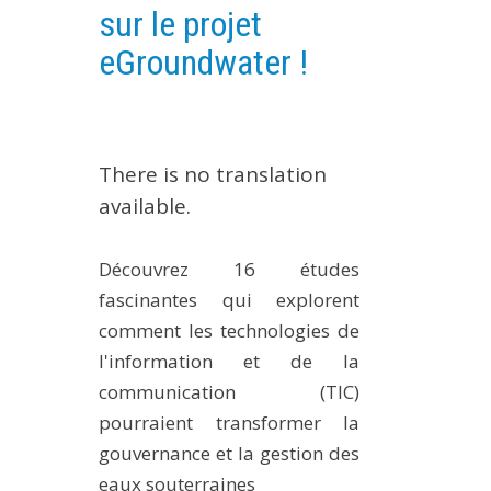
sur le projet
EXPERIMENTAL PLATFORMS
eGroundwater !
GEOGRAPHIC LOCATIONS
CURRENT PROJECTS
COMPLETED PROJECTS
There is no translation
UMR NETWORKS
available.
REGULAR SEMINARS
TRAINING COURSES
Découvrez 16 études
MASTER
fascinantes qui explorent
ENGINEERING
comment les technologies de
EDUCATION AND TRAINING
l'information et de la
DOCTORAL TRAINING
communication (TIC)
THESES IN PROGRESS
pourraient transformer la
gouvernance et la gestion des
MOOC
eaux souterraines
PRODUCTION