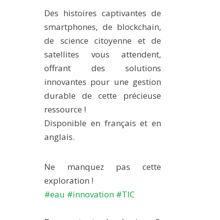
METHODS AND TOOLS
Des histoires captivantes de
smartphones, de blockchain,
SOFTWARE
de science citoyenne et de
PUBLICATIONS SUR HAL
satellites vous attendent,
HDR
offrant des solutions
THESES
innovantes pour une gestion
WORKING PAPERS
durable de cette précieuse
ressource !
THEMATIC NOTES
Disponible en français et en
FOR THE PUBLIC
anglais.
Ne manquez pas cette
exploration !
#eau
#innovation
#TIC