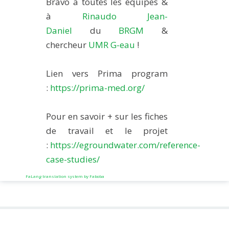
Bravo a toutes les équipes &
à
Rinaudo Jean-
Daniel
du
BRGM
&
chercheur
UMR G-eau
!
Lien vers Prima program
:
https://prima-med.org/
Pour en savoir + sur les fiches
de travail et le projet
:
https://egroundwater.com/reference-
case-studies/
FaLang translation system by Faboba