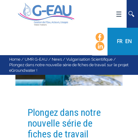
HOME
UMR G-EAU
FR
EN
PRESENTATION
NEWS
Home
/
UMR G-EAU
/
News
/
Vulgarisation Scientifique
/
Plongez dans notre nouvelle série de fiches de travail sur le projet
EVENTS
eGroundwater !
CALENDAR OF EVENTS
FLOW CHART
STAFF
SCIENTIFIC FIELDS
Plongez dans notre
TEAMS
nouvelle série de
RECRUITMENT
fiches de travail
RESEARCH