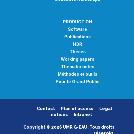
PRODUCTION
Software
Publications
HDR
Theses
Working papers
Thematic notes
Méthodes et outils
Pour le Grand Public
Contact
Plan of access
Legal
notices
Intranet
Copyright © 2026 UMR G-EAU. Tous droits
réservés.