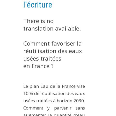
l'écriture
METHODS AND TOOLS
SOFTWARE
There is no
PUBLICATIONS SUR HAL
translation available.
HDR
THESES
Comment favoriser la
réutilisation des eaux
WORKING PAPERS
usées traitées
THEMATIC NOTES
en France ?
FOR THE PUBLIC
Le plan Eau de la France vise
10 % de réutilisation des eaux
usées traitées à horizon 2030.
Comment y parvenir sans
augmenter la quantité d’eau