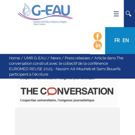
HOME
UMR G-EAU
FR
EN
PRESENTATION
NEWS
Home
/
UMR G-EAU
/
News
/
Press releases
/
Article dans The
conversation construit avec le collectif de la conférence
EVENTS
EUROMED REUSE 2025 - Nassim Aït-Mouheb et Sami Bouarfa
participent à l'écriture
CALENDAR OF EVENTS
FLOW CHART
STAFF
SCIENTIFIC FIELDS
TEAMS
RECRUITMENT
RESEARCH