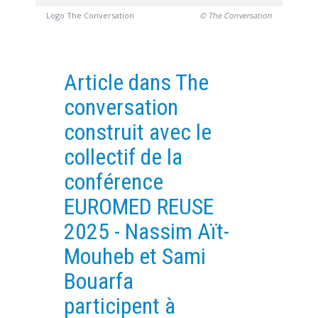
Logo The Conversation
© The Conversation
EXPERIMENTAL PLATFORMS
GEOGRAPHIC LOCATIONS
CURRENT PROJECTS
Article dans The
COMPLETED PROJECTS
conversation
UMR NETWORKS
construit avec le
REGULAR SEMINARS
collectif de la
TRAINING COURSES
conférence
MASTER
ENGINEERING
EUROMED REUSE
EDUCATION AND TRAINING
2025 - Nassim Aït-
DOCTORAL TRAINING
Mouheb et Sami
THESES IN PROGRESS
Bouarfa
MOOC
participent à
PRODUCTION