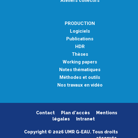
Ateliers collectifs
PRODUCTION
Logiciels
Publications
HDR
Thèses
Working papers
Notes thématiques
Méthodes et outils
Nos travaux en vidéo
Contact
Plan d'accès
Mentions
légales
Intranet
Copyright © 2026 UMR G-EAU. Tous droits
réservés.