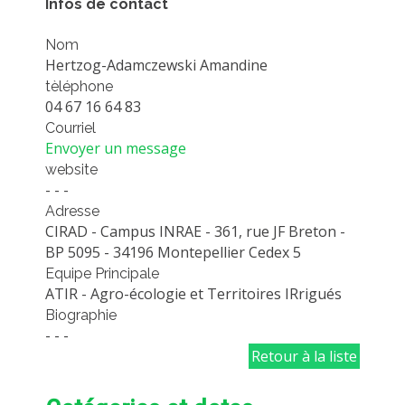
Infos de contact
PLATEFORMES EXPÉRIMENTALES
Nom
IMPLANTATIONS GÉOGRAPHIQUES
Hertzog-Adamczewski Amandine
PROJETS EN COURS
tèléphone
04 67 16 64 83
PROJETS TERMINÉS
Courriel
NOS RÉSEAUX SCIENTIFIQUES ET TECHNIQUES
Envoyer un message
website
SÉMINAIRES RÉGULIERS
- - -
FORMATION
Adresse
MASTER
CIRAD - Campus INRAE - 361, rue JF Breton -
BP 5095 - 34196 Montepellier Cedex 5
INGÉNIEUR
Equipe Principale
FORMATION CONTINUE
ATIR - Agro-écologie et Territoires IRrigués
Biographie
FORMATION DOCTORALE
- - -
THÈSES EN COURS
Retour à la liste
MOOC
PRODUCTION