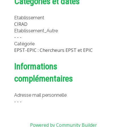
Catégories et dates
MÉTHODES ET OUTILS
LOGICIELS
Etablissement
CIRAD
PUBLICATIONS SUR HAL
Etablissement_Autre
HDR
- - -
Catégorie
THÈSES
EPST-EPIC : Chercheurs EPST et EPIC
WORKING PAPERS
NOTES THÉMATIQUES
Informations
NOS TRAVAUX EN VIDÉO
complémentaires
Adresse mail personnelle
- - -
Powered by Community Builder