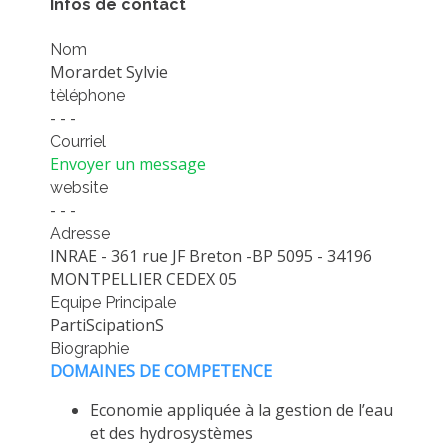
Infos de contact
PLATEFORMES EXPÉRIMENTALES
Nom
IMPLANTATIONS GÉOGRAPHIQUES
Morardet Sylvie
PROJETS EN COURS
tèléphone
- - -
PROJETS TERMINÉS
Courriel
NOS RÉSEAUX SCIENTIFIQUES ET TECHNIQUES
Envoyer un message
website
SÉMINAIRES RÉGULIERS
- - -
FORMATION
Adresse
MASTER
INRAE - 361 rue JF Breton -BP 5095 - 34196
MONTPELLIER CEDEX 05
INGÉNIEUR
Equipe Principale
FORMATION CONTINUE
PartiScipationS
Biographie
FORMATION DOCTORALE
DOMAINES DE COMPETENCE
THÈSES EN COURS
Economie appliquée à la gestion de l’eau
MOOC
et des hydrosystèmes
PRODUCTION