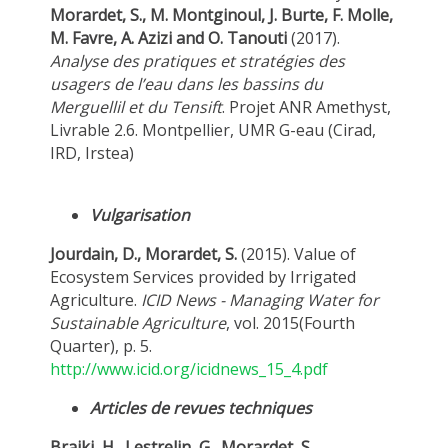
Morardet, S., M. Montginoul, J. Burte, F. Molle,
M. Favre, A. Azizi and O. Tanouti
(2017).
Analyse des pratiques et stratégies des
usagers de l’eau dans les bassins du
Merguellil et du Tensift
. Projet ANR Amethyst,
Livrable 2.6. Montpellier, UMR G-eau (Cirad,
IRD, Irstea)
Vulgarisation
Jourdain, D., Morardet, S.
(2015). Value of
Ecosystem Services provided by Irrigated
Agriculture.
ICID News - Managing Water for
Sustainable Agriculture
, vol. 2015(Fourth
Quarter), p. 5.
http://www.icid.org/icidnews_15_4.pdf
Articles de revues techniques
Braiki, H., Lestrelin, G., Morardet, S.,