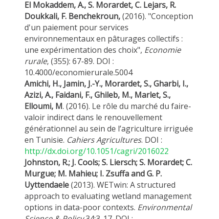
El Mokaddem, A., S. Morardet, C. Lejars, R.
Doukkali, F. Benchekroun,
(2016). "Conception
d'un paiement pour services
environnementaux en pâturages collectifs :
une expérimentation des choix",
Economie
rurale
, (355): 67-89. DOI :
10.4000/economierurale.5004
Amichi, H., Jamin, J.-Y., Morardet, S., Gharbi, I.,
Azizi, A., Faidani, F., Ghileb, M., Marlet, S.,
Elloumi, M
. (2016). Le rôle du marché du faire-
valoir indirect dans le renouvellement
générationnel au sein de l’agriculture irriguée
en Tunisie.
Cahiers Agricultures
. DOI :
http://dx.doi.org/10.1051/cagri/2016022
Johnston, R.; J. Cools; S. Liersch; S. Morardet; C.
Murgue; M. Mahieu; I. Zsuffa and G. P.
Uyttendaele
(2013). WETwin: A structured
approach to evaluating wetland management
options in data-poor contexts.
Environmental
Science & Policy
34:3-17. DOI :