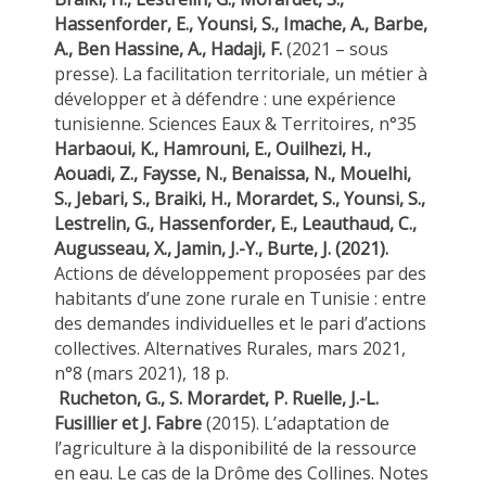
Hassenforder, E., Younsi, S., Imache, A., Barbe,
A., Ben Hassine, A., Hadaji, F.
(2021 – sous
presse). La facilitation territoriale, un métier à
développer et à défendre : une expérience
tunisienne. Sciences Eaux & Territoires, n°35
Harbaoui, K., Hamrouni, E., Ouilhezi, H.,
Aouadi, Z., Faysse, N., Benaissa, N., Mouelhi,
S., Jebari, S., Braiki, H., Morardet, S., Younsi, S.,
Lestrelin, G., Hassenforder, E., Leauthaud, C.,
Augusseau, X., Jamin, J.-Y., Burte, J. (2021).
Actions de développement proposées par des
habitants d’une zone rurale en Tunisie : entre
des demandes individuelles et le pari d’actions
collectives. Alternatives Rurales, mars 2021,
n°8 (mars 2021), 18 p.
Rucheton, G., S. Morardet, P. Ruelle, J.-L.
Fusillier et J. Fabre
(2015). L’adaptation de
l’agriculture à la disponibilité de la ressource
en eau. Le cas de la Drôme des Collines. Notes