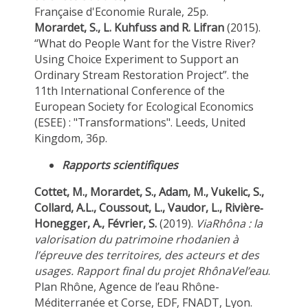
Française d'Economie Rurale, 25p.
Morardet, S., L. Kuhfuss and R. Lifran
(2015).
“What do People Want for the Vistre River?
Using Choice Experiment to Support an
Ordinary Stream Restoration Project”. the
11th International Conference of the
European Society for Ecological Economics
(ESEE) : "Transformations". Leeds, United
Kingdom, 36p.
Rapports scientifiques
Cottet, M., Morardet, S., Adam, M., Vukelic, S.,
Collard, A.L., Coussout, L., Vaudor, L., Rivière‐
Honegger, A., Février, S.
(2019).
ViaRhôna : la
valorisation du patrimoine rhodanien à
l’épreuve des territoires, des acteurs et des
usages. Rapport final du projet RhônaVel’eau
.
Plan Rhône, Agence de l’eau Rhône-
Méditerranée et Corse, EDF, FNADT, Lyon.