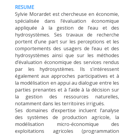
MÉTHODES ET OUTILS
RESUME
Sylvie Morardet est chercheuse en économie,
LOGICIELS
spécialisée dans l’évaluation économique
PUBLICATIONS SUR HAL
appliquée à la gestion de l’eau et des
hydrosystèmes. Ses travaux de recherche
HDR
portent d’une part sur les perceptions et les
THÈSES
comportements des usagers de l’eau et des
hydrosystèmes ainsi que sur les méthodes
WORKING PAPERS
d’évaluation économique des services rendus
NOTES THÉMATIQUES
par les hydrosystèmes. Ils s’intéressent
également aux approches participatives et à
NOS TRAVAUX EN VIDÉO
la modélisation en appui au dialogue entre les
parties prenantes et à l’aide à la décision sur
la gestion des ressources naturelles,
notamment dans les territoires irrigués.
Ses domaines d’expertise incluent l’analyse
des systèmes de production agricole, la
modélisation micro-économique des
exploitations agricoles (programmation