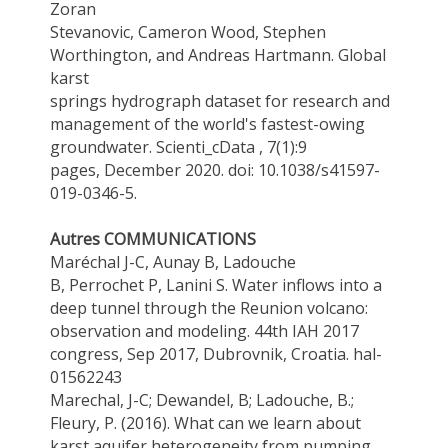
Zoran
Stevanovic
, Cameron Wood, Stephen
Worthington, and Andreas Hartmann. Global
karst
springs hydrograph dataset for research and
management of the world's fastest-owing
groundwater.
Scienti_c
Data ,
7(1):9
pages,
December
2020.
doi
: 10.1038/s41597-
019-0346-5.
Autres COMMUNICATIONS
Maréchal
J-C, Aunay B,
Ladouche
B
,
Perrochet
P, Lanini S. Water inflows into a
deep tunnel through the Reunion volcano:
observation and modeling. 44th IAH 2017
congress, Sep 2017, Dubrovnik, Croatia. hal-
01562243
Marechal, J-C; Dewandel, B;
Ladouche, B
.;
Fleury, P. (2016).
What can we learn about
karst aquifer heterogeneity from pumping