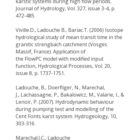
karstic systems during high flow periods,
Journal of Hydrology, Vol. 327, issue 3-4, p.
472-485
Viville.D
.,
Ladouche B.
,
Bariac.T
. (2006) Isotope
hydrological study of mean transit time in the
granitic
strengbach
catchment (Vosges
Massif, France). Application of
the
FlowPC
model with modified input
function, Hydrological Processes, Vol. 20,
issue 8, p. 1737-1751.
Ladouche, B
.,
Doerfliger
, N., Marechal,
J.,
Lachassagne
, P., Bakalowicz, M., Valarie, I., &
Lenoir, P. (2007).
Hydrodynamic behaviour
during pumping test and modelling of the
Cent Fonts karst system.
Hydrogeology, 10
,
303-316.
Marechal.J.C
.,
Ladouche