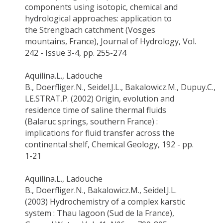
components using isotopic, chemi
cal and
hydrological approaches
: application to
the
S
trengbach
catchment (Vosges
mountains, France), Journal of Hydrology, Vol.
242 - Issue 3-4, pp. 255-274
Aquilina.L
.,
Ladouche
B.
,
Doerfliger.N
.,
Seidel.J.L
.,
Bakalowicz.M
.,
Dupuy.C
.,
LE.STRAT.P. (2002) Origin, evolution and
residence time of saline thermal fluids
(
Balaruc
springs, southern France) :
implications for fluid transfer across the
continental shelf, Chemical Geology, 192 - pp.
1-21
Aquilina.L
.,
Ladouche
B.
,
Doerfliger.N
.,
Bakalowicz.M
.,
Seidel.J.L
.
(2003) Hydrochemistry of a complex karstic
system :
Thau
lagoon (
Sud
de la France),