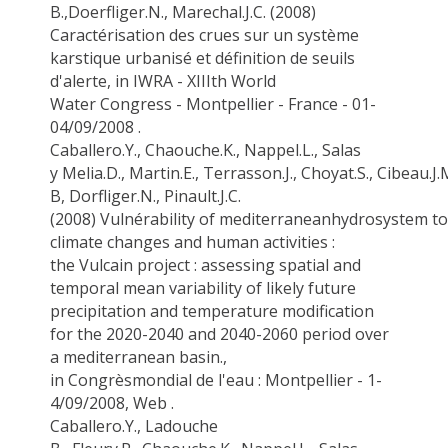
B.,
Doerfliger.N
.,
Marechal.J.C
. (2008)
Caractérisation des crues sur un système
karstique urbanisé et définition de seuils
d'alerte, in IWRA -
XIIIth
World
Water
Congress
- Montpellier - France - 01-
04/09/2008 .
Caballero.Y
.,
Chaouche.K
.,
Nappel.L
., Salas
y
Melia.D
.,
Martin.E
.,
Terrasson.J
.,
Choyat.S
.,
Cibeau.J.
B
,
Dorfliger.N
.,
Pinault.J.C
.
(2008)
Vulnérability
of
mediterranean
hydrosystem
to
climate changes and human activities :
the
Vulcain
project : assessing spatial and
temporal mean variability of likely future
precipitation and temperature modification
for the 2020-2040 and 2040-2060 period over
a
mediterranean
basin.,
in
Congrès
mondial
de
l'eau
: Montpellier - 1-
4/09/2008, Web .
Caballero.Y
.,
Ladouche