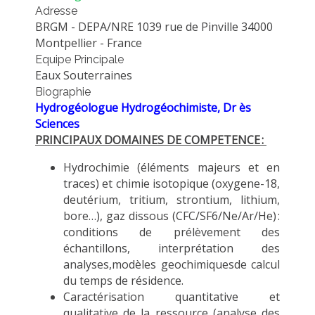
Adresse
MÉTHODES ET OUTILS
BRGM - DEPA/NRE 1039 rue de Pinville 34000
LOGICIELS
Montpellier - France
Equipe Principale
PUBLICATIONS SUR HAL
Eaux Souterraines
HDR
Biographie
Hydrogéologue
Hydrogéochimiste
, Dr ès
THÈSES
Sciences
WORKING PAPERS
PRINCIPAUX DOMAINES DE COMPETENCE :
NOTES THÉMATIQUES
Hydrochimie (éléments majeurs et en
traces) et chimie isotopique (oxygene-18,
NOS TRAVAUX EN VIDÉO
deutérium, tritium, strontium
, lithium,
bore
…)
, gaz dissous (CFC/SF6/Ne/Ar
/He
)
:
conditions de prélèvement des
échantillons, interprétation des
analyses
,
modèles
geochimiques
de
calcul
du temps de résidence
.
C
aractérisation
quantitative et
qualitative
de la ressource (analyse des