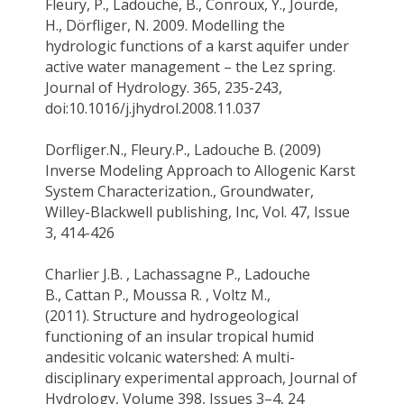
Fleury, P.,
Ladouche, B
.,
Conroux
, Y., Jourde,
H.,
Dörfliger
, N. 2009.
Modelling the
hydrologic functions of a karst aquifer under
active water management – the Lez spring.
Journal of Hydrology. 365, 235-243,
doi:10.1016/j.jhydrol.2008.11.037
Dorfliger.N
.,
Fleury.P
.,
Ladouche B.
(2009)
Inverse Modeling Approach to Allogenic Karst
System Characterization., Groundwater,
Willey-Blackwell publishing,
Inc
, Vol. 47, Issue
3, 414-426
Charlier J.B. ,
Lachassagne
P.,
Ladouche
B.
,
Cattan
P., Moussa R. ,
Voltz
M.,
(2011).
Structure and hydrogeological
functioning of an insular tropical humid
andesitic volcanic watershed: A multi-
disciplinary experimental approach, Journal of
Hydrology, Volume 398, Issues 3–4, 24