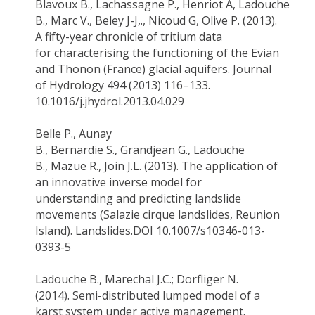
Blavoux
B.,
Lachassagne
P.,
Henriot
A,
Ladouche
B
., Marc V.,
Beley
J-J,.,
Nicoud
G, Olive P. (2013).
A fifty-year chronicle of tritium data
for
characterising
the functioning of the Evian
and Thonon (France) glacial aquifers. Journal
of Hydrology 494 (2013) 116–133.
10.1016/j.jhydrol.2013.04.029
Belle P., Aunay
B.,
Bernardie
S.,
Grandjean
G.,
Ladouche
B.
,
Mazue
R., Join J.L. (2013).
The application of
an innovative inverse model for
understanding and predicting landslide
movements (
Salazie
cirque landslides, Reunion
Island).
Landslides.DOI
10.1007/s10346-013-
0393-5
Ladouche B.
, Marechal J.C.; Dorfliger N.
(2014).
Semi-distributed lumped model of a
karst system under active management.