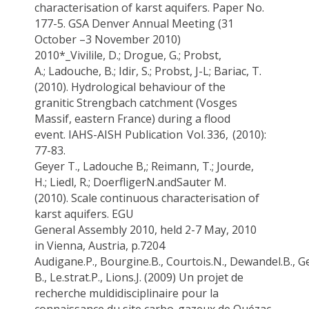
characterisation of karst aquifers. Paper No.
177-5. GSA Denver Annual Meeting (31
October –3 November 2010)
2010*_
Vivilile
, D.; Drogue, G.; Probst,
A.;
Ladouche, B.
;
Idir
, S.; Probst, J-L;
Bariac
, T.
(2010).
Hydrological
behaviour
of the
granitic
Strengbach
catchment (Vosges
Massif, eastern France) during a flood
event.
IAHS-AISH Publication Vol. 336, (2010):
77-83.
Geyer T.,
Ladouche B
,;
Reimann
, T.; Jourde,
H.;
Liedl
, R.;
Doerfliger
N.and
Sauter
M.
(2010).
Scale continuous characterisation of
karst aquifers.
EGU
General
Assembly
2010,
held
2-7 May,
2010
in
Vienna,
Austria
, p.7204
Audigane.P
.,
Bourgine.B
.,
Courtois.N
.,
Dewandel.B
.,
G
B
.,
Le.strat.P
.,
Lions.J
. (2009)
Un projet de
recherche
muldidisciplinaire
pour la
connaissance du site
carbo
-gazeux de
Quézac
,