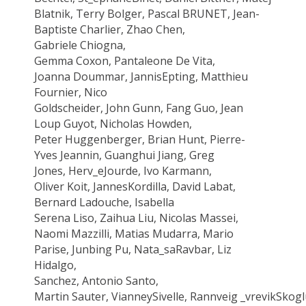
Blatnik, Terry
Bolger
, Pascal BRUNET, Jean-
Baptiste Charlier, Zhao Chen,
Gabriele
Chiogna
,
Gemma
Coxon
,
Pantaleone
De Vita,
Joanna
Doummar
,
Jannis
Epting
, Matthieu
Fournier, Nico
Goldscheider
, John Gunn, Fang
Guo
, Jean
Loup
Guyot
, Nicholas
Howden
,
Peter
Huggenberger
,
Brian Hunt, Pierre-
Yves
Jeannin
,
Guanghui
Jiang, Greg
Jones,
Herv_e
Jourde
, Ivo
Karmann
,
Oliver
Koit
,
Jannes
Kordilla
, David
Labat
,
Bernard Ladouche, Isabella
Serena
Liso
,
Zaihua
Liu, Nicolas
Massei,
Naomi
Mazzilli
, Matias
Mudarra
, Mario
Parise,
Junbing
Pu,
Nata_sa
Ravbar
, Liz
Hidalgo,
Sanchez, Antonio Santo,
Martin
Sauter
,
Vianney
Sivelle
,
Rannveig
_
vrevik
Skog