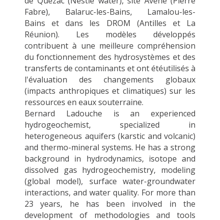
de
Qu
é
zac
(Nestlé water), site
Avene
(Pierre
Fabre), Balaruc-les-Bains, Lamalou-les-
Bains
et
dans les DROM (Antilles et La
Réunion). Les modèles
développés
contribuent
à une meilleure compréhension
du fonctionnement des
hydrosystèmes
et des
transferts de contaminants
et
ont é
té
utilisés
à
l'évaluation des changements globaux
(impacts anthropiques et climatiques) sur les
ressources en eaux souterraine.
Bernard Ladouche is an experienced
hydrogeochemist, specialized in
heterogeneous aquifers (karstic and volcanic)
and thermo-mineral systems. He has a strong
background in hydrodynamics, isotope and
dissolved gas hydrogeochemistry, modeling
(global model), surface water-groundwater
interactions, and water quality. For more than
23 years, he has been involved in the
development of methodologies and tools