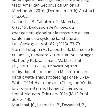
tests.
American Geophysical Union Fall
Meeting Vol. 2016, (December 2016): Abstract
H12A-03.
Ladouche, B
.; Caballero, Y.; Marechal, J-
C.
(2015).
Evaluation de l'impact du
changement global sur la ressource en eau
souterraine du
systeme
karstique du
Lez.
Géologues Vol. 187, (2015): 73-79.
Borrell-Estupina
V.,
Ladouche B
.,
Malaterre
P.-
O., Ricci S., Caballero Y.,
Coustau
M., Dorfliger
N., Fleury P.,
Jayallemand
M., Marechal
J.C.,
Thual
O. (2014).
Forecasting and
mitigation of flooding in a Mediterranean
karstic watershed. Proceedings of FRIEND-
Water 2014.
Hydrology in a Changing World:
Environmental and Human Dimensions
.,
Hanoi, Vietnam, February 2014 (IAHS Publ.
36x, 2014).
Maréchal
, JC.,
Ladouche, B.
, Dewandel, B.,