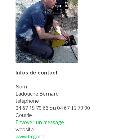
PLATEFORMES EXPÉRIMENTALES
IMPLANTATIONS GÉOGRAPHIQUES
PROJETS EN COURS
PROJETS TERMINÉS
NOS RÉSEAUX SCIENTIFIQUES ET TECHNIQUES
SÉMINAIRES RÉGULIERS
FORMATION
Infos de contact
MASTER
Nom
INGÉNIEUR
Ladouche Bernard
FORMATION CONTINUE
tèléphone
04 67 15 79 66 ou 04 67 15 79 90
FORMATION DOCTORALE
Courriel
THÈSES EN COURS
Envoyer un message
MOOC
website
www.brgm.fr
PRODUCTION