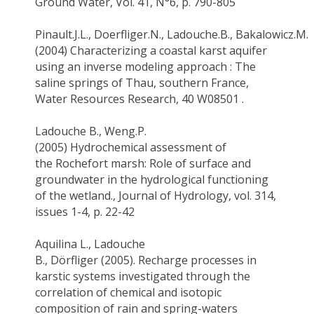
Ground Water, Vol. 41, N°6, p. 790-805
Pinault.J.L
.,
Doerfliger.N
.,
Ladouche.B
.
,
Bakalowicz.M
.
(2004) Characterizing a coastal karst aquifer
using an inverse modeling approach : The
saline springs of
Thau
, southern France,
Water Resources Research, 40 W08501 .
Ladouche B.
,
Weng.P
.
(2005)
Hydrochemical
assessment of
the
Rochefort
marsh: Role of surface and
groundwater in the hydrological functioning
of the wetland., Journal of Hydrology, vol. 314,
issues 1-4, p. 22-42
Aquilina
L.,
Ladouche
B
.,
Dörfliger
(2005).
Recharge processes in
karstic systems investigated through the
correlation of chemical and isotopic
composition of rain and spring-waters