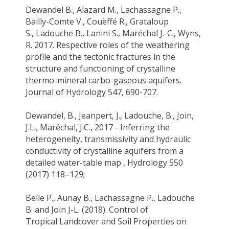
Dewandel B.,
Alazard
M.,
Lachassagne
P.,
Bailly-Comte V.,
Couëffé
R., Grataloup
S.,
Ladouche B.
, Lanini S.,
Maréchal
J.-C.,
Wyns
,
R. 2017.
Respective roles of the weathering
profile and the tectonic fractures in the
structure and functioning of crystalline
thermo-mineral carbo-gaseous aquifers.
Journal of Hydrology 547, 690-707.
Dewandel, B.,
Jeanpert
, J.,
Ladouche, B.
, Join,
J.L.,
Maréchal
, J.C., 2017 - Inferring the
heterogeneity, transmissivity and hydraulic
conductivity of crystalline aquifers from a
detailed water-table map , Hydrology 550
(2017) 118–129;
Bel
le P., Aunay B.,
Lachassagne
P.
,
Ladouche
B.
and Join J-L. (2018). Control of
Tropical
Landcover
and Soil Properties on