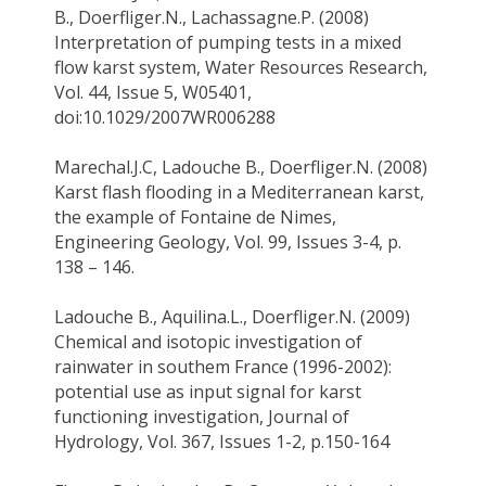
B.
,
Doerfliger
.N
.,
Lachassagne.P
. (2008)
Interpretation of pumping tests in a mixed
flow karst system, Water Resources Research,
Vol. 44, Issue 5, W05401,
doi:10.1029/2007WR006288
Marechal.J.C
,
Ladouche B.
,
Doerfliger.N
. (2008)
Karst flash flooding in a Mediterranean karst,
the example of Fontaine de Nimes,
Engineering Geology, Vol. 99, Issues 3-4, p.
138 – 146.
Ladouche B
.,
Aquilina.L
.,
Doerfliger.N
. (2009)
Chemical and isotopic investigation of
rainwater in
southem
France (1996-2002):
potential use as input signal for karst
functioning investigation, Journal of
Hydrology, Vol. 367, Issues 1-2, p.150-164