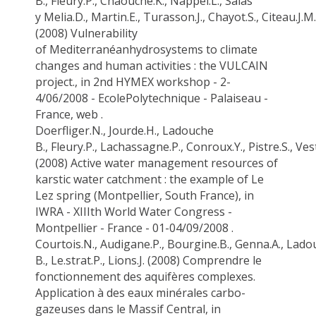
B
.,
Fleury.P
.,
Chaouche.K
.,
Nappel.L
., Salas
y
Melia.D
.,
Martin.E
.,
Turasson.J
.,
Chayot.S
.,
Citeau.J.M
(2008) Vulnerability
of
Mediterranéan
hydrosystems
to climate
changes and human activities : the VULCAIN
project., in 2nd HYMEX workshop - 2-
4/06/2008 -
Ecole
Polytechnique
-
Palaiseau
-
France, web .
Doerfliger.N
.,
Jourde.H
.,
Ladouche
B
.,
Fleury.P
.,
Lachassagne.P
.,
Conroux.Y
.,
Pistre.S
.,
Ves
(2008) Active water management resources of
karstic water catchment : the example of Le
Lez spring (Montpellier, South France), in
IWRA -
XIIIth
World Water Congress -
Montpellier - France - 01-04/09/2008 .
Courtois.N
.,
Audigane.P
.,
Bourgine.B
.,
Genna.A
.,
Lado
B
.,
Le.strat.P
.,
Lions.J
. (2008) Comprendre le
fonctionnement des aquifères complexes.
Application à des eaux minérales
carbo
-
gazeuses dans le Massif Central, in