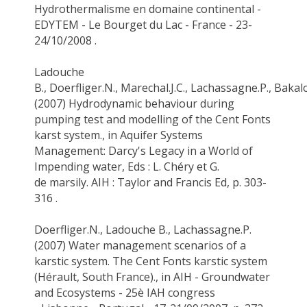
Hydrothermalisme en domaine continental -
EDYTEM - Le Bourget du Lac - France - 23-
24/10/2008 .
Ladouche
B
.,
Doerfliger.N
.,
Marechal.J.C
.,
Lachassagne.P
.,
Bakal
(2007) Hydrodynamic behaviour during
pumping test and modelling of the Cent Fonts
karst system., in Aquifer Systems
Management: Darcy's Legacy in a World of
Impending water,
Eds
: L.
Chéry
et G.
de
marsily
. AIH : Taylor and Francis Ed, p. 303-
316 .
Doerfliger.N
.,
Ladouche B
.,
Lachassagne.P
.
(2007) Water management scenarios of a
karstic system. The Cent Fonts karstic system
(
Hérault
, South France)., in AIH - Groundwater
and Ecosystems - 25è IAH congress