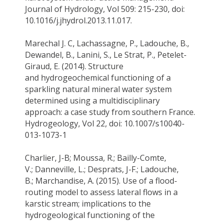
Journal of Hydrology, Vol 509: 215-230,
doi
:
10.1016/j.jhydrol.2013.11.017.
Marechal J. C,
Lachassagne
, P.,
Ladouche, B
.,
Dewandel, B., Lanini, S., Le Strat, P., Petelet-
Giraud, E. (2014).
Structure
and
hydrogeochemical
functioning of a
sparkling natural mineral water system
determined using a multidisciplinary
approach: a case study from southern France.
Hydrogeology, Vol 22,
doi
: 10.1007/s10040-
013-1073-1
Charlier, J-B; Moussa, R.; Bailly-Comte,
V.;
Danneville
, L.; Desprats, J-F.;
Ladouche,
B
.;
Marchandise
, A. (2015).
Use of a flood-
routing model to assess lateral flows in a
karstic stream; implications to the
hydrogeological functioning of the