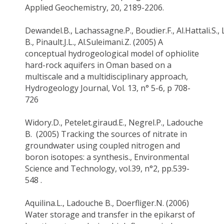
Applied Geochemistry, 20, 2189-2206.
Dewandel.B
.,
Lachassagne.P
.,
Boudier.F
.,
Al.Hattali.S
.,
B.
,
Pinault.J.L
.,
Al.Suleimani.Z
. (2005) A
conceptual hydrogeological model of ophiolite
hard-rock aquifers in Oman based on a
multiscale and a multidisciplinary approach,
Hydrogeology Journal, Vol. 13, n° 5-6, p 708-
726
Widory.D
.,
Petelet.giraud.E
.,
Negrel.P
.,
Ladouche
B.
(2005) Tracking the sources of nitrate in
groundwater using coupled nitrogen and
boron isotopes: a synthesis., Environmental
Science and Technology, vol.39, n°2, pp.539-
548 .
Aquilina.L
.,
Ladouche B.
,
Doerfliger.N
. (2006)
Water storage and transfer in the
epikarst
of