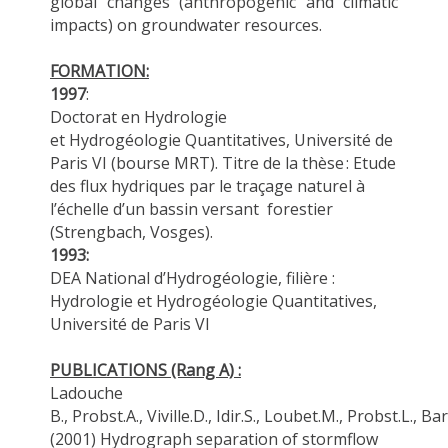
global changes (anthropogenic and climatic
impacts) on groundwater resources.
FORMATION:
1997
:
Doctorat en Hydrologie
et
H
ydrogéologie
Q
uantitatives, Université de
Paris VI
(bourse MRT). Titre de la thèse : Etude
des flux hydriques par le traçage naturel à
l’échelle d’un bassin versant forestier
(
Strengbach
, Vosges).
1993:
DEA National d’Hydrogéologie, filière :
Hydrologie et Hydrogéologie Quantitatives,
Université de
Paris VI
PUBLICATIONS (Rang A) :
Ladouche
B.
,
Probst.A
.,
Viville.D
.,
Idir.S
.,
Loubet.M
.,
Probst.L
.,
Bar
(2001) Hydrograph separation of stormflow