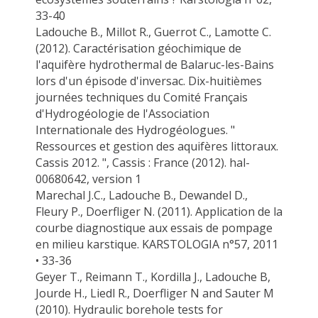
33-40
Ladouche B.,
Millot R., Guerrot C., Lamotte C.
(2012). Caractérisation géochimique de
l'aquifère hydrothermal de Balaruc-les-Bains
lors d'un épisode d'
inversac
. Dix-huitièmes
journées techniques du Comité Français
d'Hydrogéologie de l'Association
Internationale des Hydrogéologues. "
Ressources et gestion des aquifères littoraux.
Cassis 2012. ", Cassis : France (2012). hal-
00680642, version 1
Marechal J.C.,
Ladouche B
.
, Dewandel D.,
Fleury P.,
Doerfliger
N. (2011). Application de la
courbe diagnostique aux essais de pompage
en milieu karstique.
KARSTOLOGIA n°57, 2011
• 33-36
Geyer T.,
Reimann
T.,
Kordilla
J.,
Ladouche B
,
Jourde H.,
Liedl
R.,
Doerfliger
N and
Sauter
M
(2010). Hydraulic borehole tests for