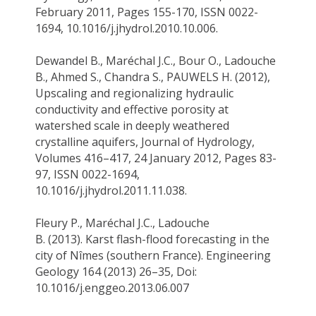
February 2011, Pages 155-170, ISSN 0022-
1694, 10.1016/j.jhydrol.2010.10.006.
Dewandel B.,
Maréchal
J.C., Bour O.,
Ladouche
B.
, Ahmed S., Chandra S., PAUWELS H. (2012),
Upscaling and regionalizing hydraulic
conductivity and effective porosity at
watershed
scale in deeply weathered
crystalline aquifers, Journal of Hydrology,
Volumes 416–417, 24 January 2012, Pages 83-
97, ISSN 0022-1694,
10.1016/j.jhydrol.2011.11.038.
Fleury P., Maréchal J.C.,
Ladouche
B.
(2013).
Karst flash-flood forecasting in the
city of
Nîmes
(southern France). Engineering
Geology 164 (2013) 26–35,
Doi
:
10.1016/j.enggeo.2013.06.007