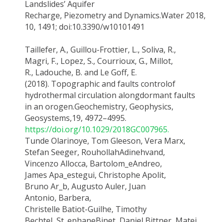
Landslides’ Aquifer
Recharge,
Piezometry
and
Dynamics.Water
2018,
10, 1491; doi:10.3390/w10101491
Taillefer
, A., Guillou-Frottier, L., Soliva, R.,
Magri, F., Lopez, S., Courrioux, G., Millot,
R.,
Ladouche, B
. and Le Goff, E.
(2018).
Topographic and faults control
of
hydrothermal circulation a
long
dormant faults
in an
orogen
.
Geochemistry, Geophysics,
Geosystems,
19, 4972–4995.
https://doi.org/10.1029/2018GC007965.
Tunde Olarinoye, Tom Gleeson, Vera Marx,
Stefan Seeger,
Rouhollah
Adinehvand
,
Vincenzo
Allocca
,
Bartolom_e
Andreo
,
James
Apa_estegui
, Christophe
Apolit
,
Bruno
Ar_b
, Augusto
Auler
, Juan
Antonio,
Barbera,
Christelle
Batiot-Guilhe
, Timothy
Bechtel,
St_ephane
Binet
, Daniel Bittner, Matej