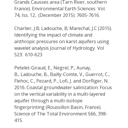
Grands
Causses
area (Tarn River, southern
France). Environmental Earth Sciences Vol.
74,
Iss
. 12, (December 2015): 7605-7616.
Charlier, J.B;
Ladouche, B
; Marechal, J.C (2015).
Identifying the impact of climate and
anthropic pressures on karst aquifers using
wavelet analysis Journal
of Hydrology Vol
523: 610-623
Petelet-Giraud, E., Negrel, P., Aunay,
B.,
Ladouche, B
., Bailly-Comte, V., Guerrot, C.,
Flehoc, C., Pezard, P.,
Lofi
, J. and Dorfliger, N.
2016. Coastal groundwater salinization: Focus
on the vertical variability in a multi-layered
aquifer through a multi-isotope
fingerprinting (Roussillon Basin, France).
Science of The Total Environment 566, 398-
415.