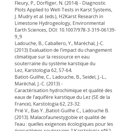
Fleury, P.,
Dörfliger
, N. (2014) - Diagnostic
Plots Applied to Well-Tests in Karst Systems,
J.
Mudry
et al. (eds.), H2Karst Research in
Limestone Hydrogeology, Environmental
Earth Sciences, DOI: 10.1007/978-3-319-06139-
9_9
Ladouche, B
., Caballero, Y., Maréchal, J-C.
(2013) Evaluation de l’impact du changement
climatique sur la ressource en eau
souterraine du système karstique du
Lez,
Karstologia
62, 57-64.
Batiot-Guilhe, C.,
Ladouche, B
., Seidel, J.-L.,
Maréchal, J.-C. (2013) -
Caractérisation
hydrochimique
et qualité des
eaux de l’aquifère karstique du Lez (SE de la
France),
Karstologia
62, 23-32.
Prié V., Bas Y. ,Batiot-Guilhe C.,
Ladouche B
.
(2013).
Malacofaune
stygobie
et qualité de
l’eau : quelles exigences écologiques pour les
écosystèmes souterrains ?
Karstologia
n°62,