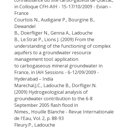
in Colloque CFH-AIH - 15-17/10/2009 - Evian –
France
Courtois N., Audigane P.,
Bourgine
B.,
Dewandel
B.,
Doerfliger
N.,
Genna
A.,
Ladouche
B
.,
Le.Strat
P., Lions J. (2009)
From the
understanding of the functioning of complex
aquifers to a groundwater resource
management tool: application
to
carbogaseous
mineral groundwater in
France
, in IAH Sessions - 6-12/09/2009 -
Hyderabad – India
Marechal.J.C
.,
Ladouche B
.,
Dorfliger.N
.
(2009)
Hydrogeological analysis of
groundwater contribution to the 6-8
September 2005 flash flood in
Nimes.
,
Houille
Blanche - Revue Internationale
de
l'Eau
, Vol. 2, p. 88-93
Fleury.P
.,
Ladouche