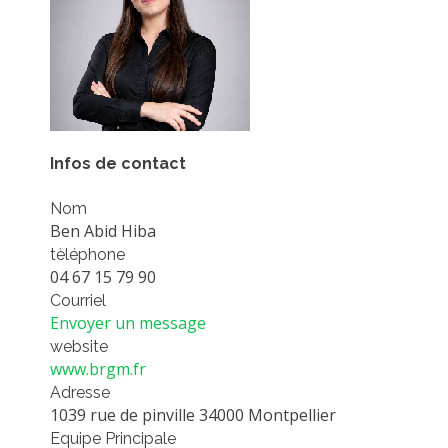
PLATEFORMES EXPÉRIMENTALES
IMPLANTATIONS GÉOGRAPHIQUES
PROJETS EN COURS
PROJETS TERMINÉS
NOS RÉSEAUX SCIENTIFIQUES ET TECHNIQUES
Infos de contact
SÉMINAIRES RÉGULIERS
Nom
FORMATION
Ben Abid Hiba
MASTER
tèléphone
04 67 15 79 90
INGÉNIEUR
Courriel
FORMATION CONTINUE
Envoyer un message
website
FORMATION DOCTORALE
www.brgm.fr
THÈSES EN COURS
Adresse
1039 rue de pinville 34000 Montpellier
MOOC
Equipe Principale
PRODUCTION