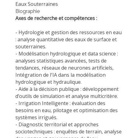
Eaux Souterraines
MÉTHODES ET OUTILS
Biographie
LOGICIELS
Axes de recherche et compétences :
PUBLICATIONS SUR HAL
- Hydrologie et gestion des ressources en eau
HDR
: analyse quantitative des eaux de surface et
souterraines.
THÈSES
- Modélisation hydrologique et data science :
WORKING PAPERS
analyses statistiques avancées, tests de
tendances, réseaux de neurones artificiels,
NOTES THÉMATIQUES
Intégration de l'IA dans la modélisation
NOS TRAVAUX EN VIDÉO
hydrologique et hydraulique.
- Aide à la décision publique : développement
d’outils de simulation et analyse multicritère.
- Irrigation Intelligente : évaluation des
besoins en eau, pilotage et optimisation des
systèmes irrigués.
- Diagnostic territorial et approches
sociotechniques : enquêtes de terrain, analyse