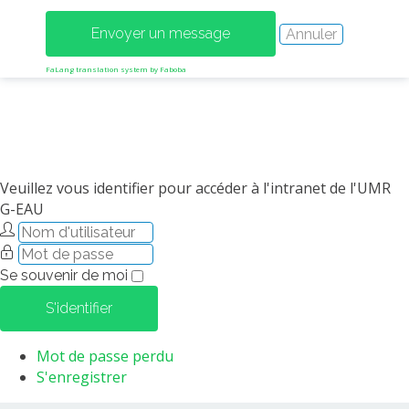
MÉTHODES ET OUTILS
LOGICIELS
FaLang translation system by Faboba
PUBLICATIONS SUR HAL
HDR
THÈSES
WORKING PAPERS
Veuillez vous identifier pour accéder à l'intranet de l'UMR
NOTES THÉMATIQUES
G-EAU
NOS TRAVAUX EN VIDÉO
Se souvenir de moi
S'identifier
Mot de passe perdu
S'enregistrer