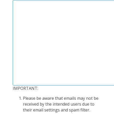
PLATEFORMES EXPÉRIMENTALES
IMPLANTATIONS GÉOGRAPHIQUES
PROJETS EN COURS
PROJETS TERMINÉS
NOS RÉSEAUX SCIENTIFIQUES ET TECHNIQUES
SÉMINAIRES RÉGULIERS
FORMATION
MASTER
INGÉNIEUR
FORMATION CONTINUE
IMPORTANT:
FORMATION DOCTORALE
THÈSES EN COURS
Please be aware that emails may not be
received by the intended users due to
MOOC
their email settings and spam filter.
PRODUCTION