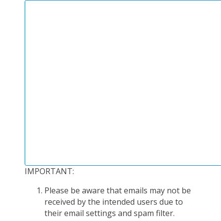
PLATEFORMES EXPÉRIMENTALES
IMPLANTATIONS GÉOGRAPHIQUES
PROJETS EN COURS
PROJETS TERMINÉS
NOS RÉSEAUX SCIENTIFIQUES ET TECHNIQUES
SÉMINAIRES RÉGULIERS
FORMATION
MASTER
INGÉNIEUR
FORMATION CONTINUE
IMPORTANT:
FORMATION DOCTORALE
THÈSES EN COURS
Please be aware that emails may not be
received by the intended users due to
MOOC
their email settings and spam filter.
PRODUCTION