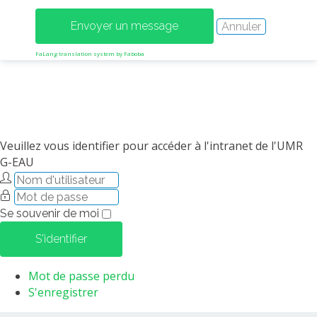
MÉTHODES ET OUTILS
LOGICIELS
FaLang translation system by Faboba
PUBLICATIONS SUR HAL
HDR
THÈSES
WORKING PAPERS
Veuillez vous identifier pour accéder à l'intranet de l'UMR
NOTES THÉMATIQUES
G-EAU
NOS TRAVAUX EN VIDÉO
Se souvenir de moi
S'identifier
Mot de passe perdu
S'enregistrer