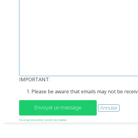
IMPORTANT:
Please be aware that emails may not be receive
FaLang translation system by Faboba