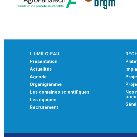
L'UMR G-EAU
REC
Présentation
Plat
Actualités
Impla
Agenda
Proje
Organigramme
Proje
Les domaines scientifiques
Nos r
tech
Les équipes
Sémin
Recrutement