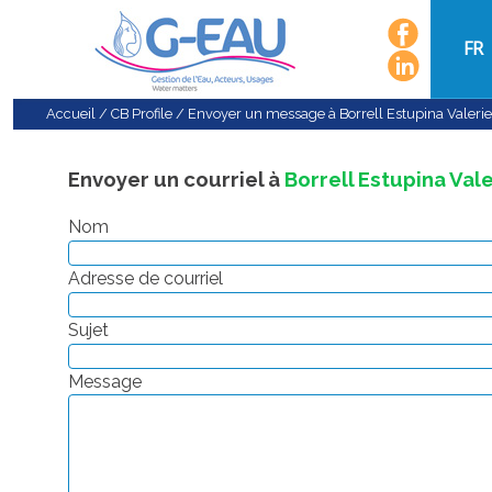
FR
Accueil
/
CB Profile
/
Envoyer un message à Borrell Estupina Valerie
Envoyer un courriel à
Borrell Estupina Vale
Nom
Adresse de courriel
Sujet
Message