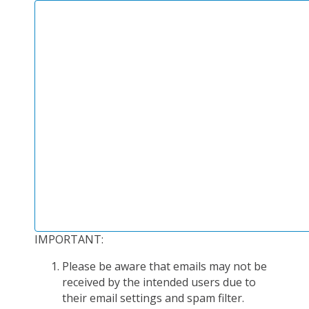
PLATEFORMES EXPÉRIMENTALES
IMPLANTATIONS GÉOGRAPHIQUES
PROJETS EN COURS
PROJETS TERMINÉS
NOS RÉSEAUX SCIENTIFIQUES ET TECHNIQUES
SÉMINAIRES RÉGULIERS
FORMATION
MASTER
INGÉNIEUR
FORMATION CONTINUE
IMPORTANT:
FORMATION DOCTORALE
THÈSES EN COURS
Please be aware that emails may not be
received by the intended users due to
MOOC
their email settings and spam filter.
PRODUCTION