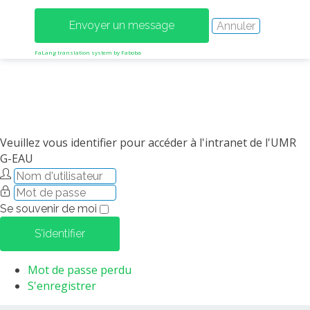
MÉTHODES ET OUTILS
LOGICIELS
FaLang translation system by Faboba
PUBLICATIONS SUR HAL
HDR
THÈSES
WORKING PAPERS
Veuillez vous identifier pour accéder à l'intranet de l'UMR
NOTES THÉMATIQUES
G-EAU
NOS TRAVAUX EN VIDÉO
Se souvenir de moi
S'identifier
Mot de passe perdu
S'enregistrer