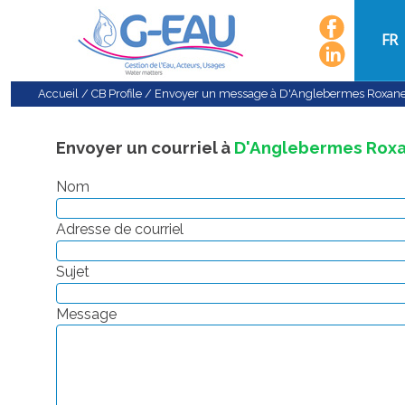
FR
Accueil
/
CB Profile
/
Envoyer un message à D'Anglebermes Roxan
Envoyer un courriel à
D'Anglebermes Rox
Nom
Adresse de courriel
Sujet
Message