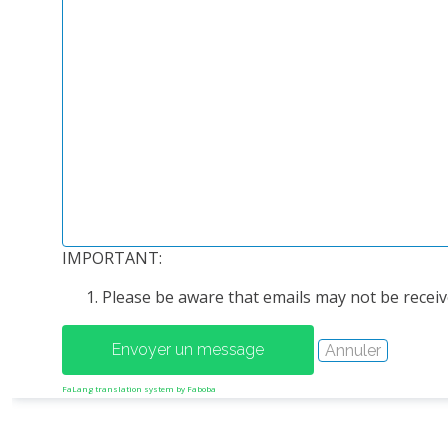
IMPORTANT:
Please be aware that emails may not be receive
FaLang translation system by Faboba