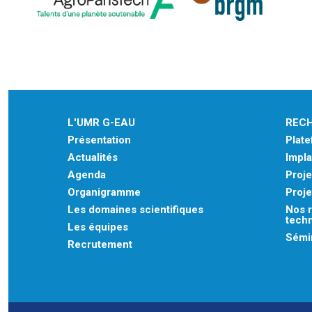
L'UMR G-EAU
REC
Présentation
Plat
Actualités
Impla
Agenda
Proje
Organigramme
Proje
Les domaines scientifiques
Nos r
tech
Les équipes
Sémin
Recrutement