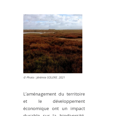
MÉTHODES ET OUTILS
LOGICIELS
PUBLICATIONS SUR HAL
HDR
THÈSES
WORKING PAPERS
NOTES THÉMATIQUES
NOS TRAVAUX EN VIDÉO
© Photo : Jérémie SOLERE. 2021
L’aménagement du territoire
et le développement
économique ont un impact
durable sur la biodiversité.