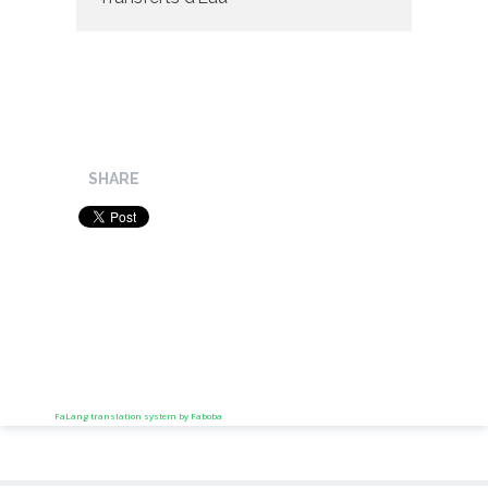
SHARE
FaLang translation system by Faboba