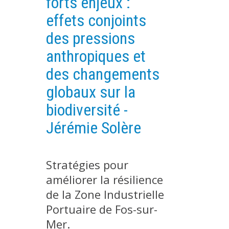
forts enjeux :
PLATEFORMES EXPÉRIMENTALES
effets conjoints
IMPLANTATIONS GÉOGRAPHIQUES
des pressions
PROJETS EN COURS
anthropiques et
PROJETS TERMINÉS
des changements
NOS RÉSEAUX SCIENTIFIQUES ET TECHNIQUES
globaux sur la
SÉMINAIRES RÉGULIERS
biodiversité -
FORMATION
Jérémie Solère
MASTER
INGÉNIEUR
FORMATION CONTINUE
Stratégies pour
améliorer la résilience
FORMATION DOCTORALE
de la Zone Industrielle
THÈSES EN COURS
Portuaire de Fos-sur-
MOOC
Mer.
PRODUCTION