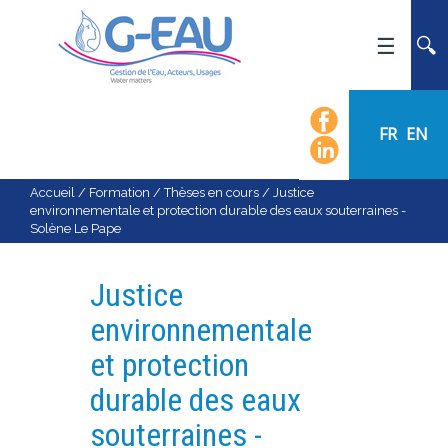
ACCUEIL
UMR G-EAU
FR
EN
PRÉSENTATION
ACTUALITÉS
Accueil
/
Formation
/
Thèses en cours
/
Justice
environnementale et protection durable des eaux souterraines -
AGENDA
Solène Le Pape
CALENDRIER DES ÉVÈNEMENTS
ORGANIGRAMME
Justice
LISTE DU PERSONNEL
environnementale
LES DOMAINES SCIENTIFIQUES
et protection
LES ÉQUIPES
durable des eaux
RECRUTEMENT
souterraines -
RECHERCHE