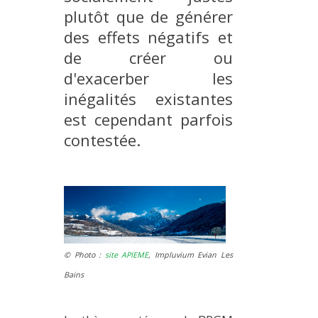
plutôt que de générer
MÉTHODES ET OUTILS
des effets négatifs et
LOGICIELS
de créer ou
PUBLICATIONS SUR HAL
d'exacerber les
HDR
inégalités existantes
THÈSES
est cependant parfois
WORKING PAPERS
contestée.
NOTES THÉMATIQUES
NOS TRAVAUX EN VIDÉO
© Photo :
site APIEME
, Impluvium Evian Les
Bains