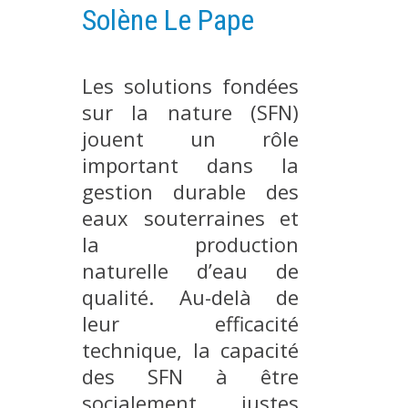
Solène Le Pape
PLATEFORMES EXPÉRIMENTALES
IMPLANTATIONS GÉOGRAPHIQUES
Les solutions fondées
PROJETS EN COURS
sur la nature (SFN)
PROJETS TERMINÉS
jouent un rôle
NOS RÉSEAUX SCIENTIFIQUES ET TECHNIQUES
important dans la
SÉMINAIRES RÉGULIERS
gestion durable des
FORMATION
eaux souterraines et
MASTER
la production
INGÉNIEUR
naturelle d’eau de
FORMATION CONTINUE
qualité. Au-delà de
FORMATION DOCTORALE
leur efficacité
technique, la capacité
THÈSES EN COURS
des SFN à être
MOOC
socialement justes
PRODUCTION