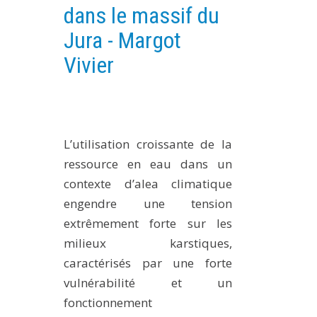
dans le massif du
PLATEFORMES EXPÉRIMENTALES
Jura - Margot
IMPLANTATIONS GÉOGRAPHIQUES
Vivier
PROJETS EN COURS
PROJETS TERMINÉS
NOS RÉSEAUX SCIENTIFIQUES ET TECHNIQUES
SÉMINAIRES RÉGULIERS
L’utilisation croissante de la
FORMATION
ressource en eau dans un
MASTER
contexte d’alea climatique
INGÉNIEUR
engendre une tension
extrêmement forte sur les
FORMATION CONTINUE
milieux karstiques,
FORMATION DOCTORALE
caractérisés par une forte
THÈSES EN COURS
vulnérabilité et un
MOOC
fonctionnement
PRODUCTION