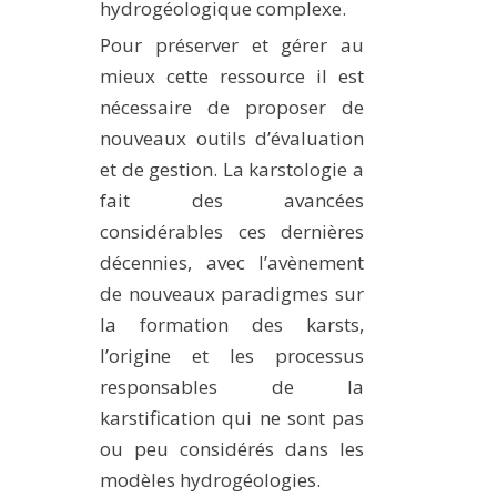
hydrogéologique complexe.
MÉTHODES ET OUTILS
Pour préserver et gérer au
LOGICIELS
mieux cette ressource il est
PUBLICATIONS SUR HAL
nécessaire de proposer de
nouveaux outils d’évaluation
HDR
et de gestion. La karstologie a
THÈSES
fait des avancées
WORKING PAPERS
considérables ces dernières
NOTES THÉMATIQUES
décennies, avec l’avènement
NOS TRAVAUX EN VIDÉO
de nouveaux paradigmes sur
la formation des karsts,
l’origine et les processus
responsables de la
karstification qui ne sont pas
ou peu considérés dans les
modèles hydrogéologies.