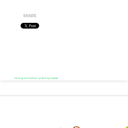
SHARE
FaLang translation system by Faboba