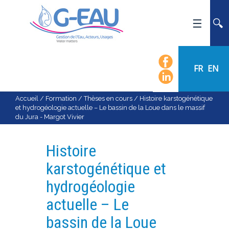
ACCUEIL
UMR G-EAU
FR
EN
PRÉSENTATION
ACTUALITÉS
Accueil
/
Formation
/
Thèses en cours
/
Histoire karstogénétique
et hydrogéologie actuelle – Le bassin de la Loue dans le massif
AGENDA
du Jura - Margot Vivier
CALENDRIER DES ÉVÈNEMENTS
ORGANIGRAMME
Histoire
LISTE DU PERSONNEL
karstogénétique et
LES DOMAINES SCIENTIFIQUES
hydrogéologie
LES ÉQUIPES
actuelle – Le
RECRUTEMENT
bassin de la Loue
RECHERCHE