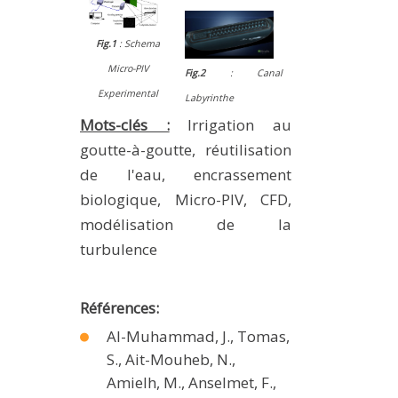
Fig.1
: Schema
Micro-PIV
Fig.2
: Canal
Experimental
Labyrinthe
Mots-clés :
Irrigation au
goutte-à-goutte, réutilisation
de l'eau, encrassement
biologique, Micro-PIV, CFD,
modélisation de la
turbulence
Références:
Al-Muhammad, J., Tomas,
S., Ait-Mouheb, N.,
Amielh, M., Anselmet, F.,