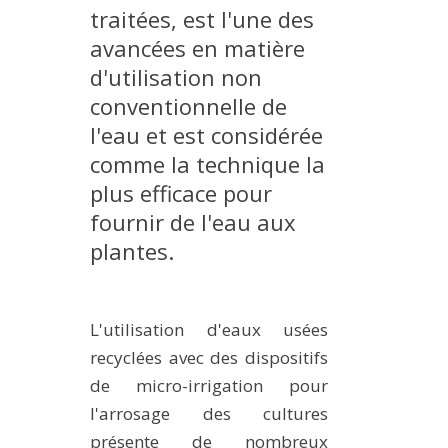
traitées, est l'une des
MÉTHODES ET OUTILS
avancées en matière
LOGICIELS
d'utilisation non
PUBLICATIONS SUR HAL
conventionnelle de
HDR
l'eau et est considérée
THÈSES
comme la technique la
plus efficace pour
WORKING PAPERS
fournir de l'eau aux
NOTES THÉMATIQUES
plantes.
NOS TRAVAUX EN VIDÉO
L'utilisation d'eaux usées
recyclées avec des dispositifs
de micro-irrigation pour
l'arrosage des cultures
présente de nombreux