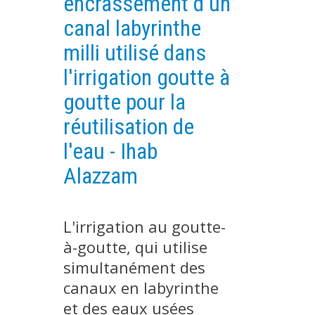
encrassement d'un
PLATEFORMES EXPÉRIMENTALES
canal labyrinthe
IMPLANTATIONS GÉOGRAPHIQUES
milli utilisé dans
PROJETS EN COURS
l'irrigation goutte à
PROJETS TERMINÉS
goutte pour la
NOS RÉSEAUX SCIENTIFIQUES ET TECHNIQUES
réutilisation de
SÉMINAIRES RÉGULIERS
l'eau - Ihab
FORMATION
Alazzam
MASTER
INGÉNIEUR
FORMATION CONTINUE
L'irrigation au goutte-
à-goutte, qui utilise
FORMATION DOCTORALE
simultanément des
THÈSES EN COURS
canaux en labyrinthe
MOOC
et des eaux usées
PRODUCTION