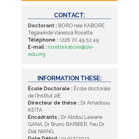
CONTACT:
Doctorant :
BORO née KABORE
Tégawindé Vanessa Rosette
Téléphone :
+226 70 49 53 49
E-mail :
rosette.kabore@2ie-
edu.org
INFORMATION THESE:
École Doctorale :
École doctorale
de l'institut 2iE
Directeur de thèse :
Dr Amadoou
KEÏTA
Encadrants :
Dr Abdou Lawane
GANA, Dr Bruno BARBIER, Feu Dr
Dial NIANG
Date Début :
01/07/2022