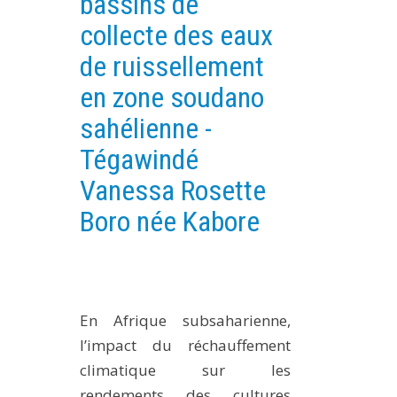
bassins de
PLATEFORMES EXPÉRIMENTALES
collecte des eaux
IMPLANTATIONS GÉOGRAPHIQUES
de ruissellement
PROJETS EN COURS
en zone soudano
PROJETS TERMINÉS
sahélienne -
NOS RÉSEAUX SCIENTIFIQUES ET TECHNIQUES
Tégawindé
SÉMINAIRES RÉGULIERS
Vanessa Rosette
FORMATION
Boro née Kabore
MASTER
INGÉNIEUR
FORMATION CONTINUE
FORMATION DOCTORALE
En Afrique subsaharienne,
THÈSES EN COURS
l’impact du réchauffement
climatique sur les
MOOC
PRODUCTION
rendements des cultures