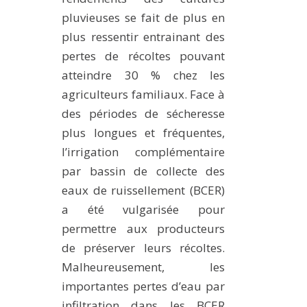
MÉTHODES ET OUTILS
pluvieuses se fait de plus en
plus ressentir entrainant des
LOGICIELS
pertes de récoltes pouvant
PUBLICATIONS SUR HAL
atteindre 30 % chez les
HDR
agriculteurs familiaux. Face à
THÈSES
des périodes de sécheresse
WORKING PAPERS
plus longues et fréquentes,
l’irrigation complémentaire
NOTES THÉMATIQUES
par bassin de collecte des
NOS TRAVAUX EN VIDÉO
eaux de ruissellement (BCER)
a été vulgarisée pour
permettre aux producteurs
de préserver leurs récoltes.
Malheureusement, les
importantes pertes d’eau par
infiltration dans les BCER