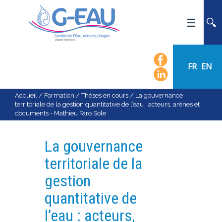
ACCUEIL
UMR G-EAU
FR
EN
PRÉSENTATION
ACTUALITÉS
Accueil
/
Formation
/
Thèses en cours
/
La gouvernance
territoriale de la gestion quantitative de l’eau : acteurs, arènes et
AGENDA
documents - Mathieu Faro Sole
CALENDRIER DES ÉVÈNEMENTS
ORGANIGRAMME
La gouvernance
LISTE DU PERSONNEL
territoriale de la
LES DOMAINES SCIENTIFIQUES
gestion
LES ÉQUIPES
quantitative de
RECRUTEMENT
l’eau : acteurs,
RECHERCHE