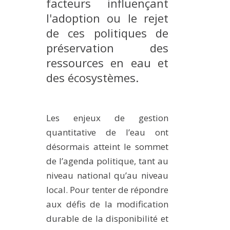
facteurs influençant
MÉTHODES ET OUTILS
l'adoption ou le rejet
LOGICIELS
de ces politiques de
préservation des
PUBLICATIONS SUR HAL
ressources en eau et
HDR
des écosystèmes.
THÈSES
WORKING PAPERS
NOTES THÉMATIQUES
Les enjeux de gestion
quantitative de l’eau ont
NOS TRAVAUX EN VIDÉO
désormais atteint le sommet
de l’agenda politique, tant au
niveau national qu’au niveau
local. Pour tenter de répondre
aux défis de la modification
durable de la disponibilité et