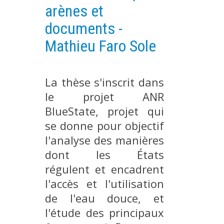
arènes et
PLATEFORMES EXPÉRIMENTALES
documents -
IMPLANTATIONS GÉOGRAPHIQUES
Mathieu Faro Sole
PROJETS EN COURS
PROJETS TERMINÉS
La thèse s'inscrit dans
NOS RÉSEAUX SCIENTIFIQUES ET TECHNIQUES
le projet ANR
SÉMINAIRES RÉGULIERS
FORMATION
BlueState, projet qui
se donne pour objectif
MASTER
l'analyse des manières
INGÉNIEUR
dont les États
FORMATION CONTINUE
régulent et encadrent
FORMATION DOCTORALE
l'accès et l'utilisation
THÈSES EN COURS
de l'eau douce, et
MOOC
l'étude des principaux
PRODUCTION