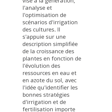
vise à la génération,
MÉTHODES ET OUTILS
l'analyse et
l'optimisation de
LOGICIELS
scénarios d'irrigation
PUBLICATIONS SUR HAL
des cultures. Il
HDR
s'appuie sur une
THÈSES
description simplifiée
WORKING PAPERS
de la croissance des
NOTES THÉMATIQUES
plantes en fonction de
l'évolution des
NOS TRAVAUX EN VIDÉO
ressources en eau et
en azote du sol, avec
l'idée qu'identifier les
bonnes stratégies
d'irrigation et de
fertilisation importe