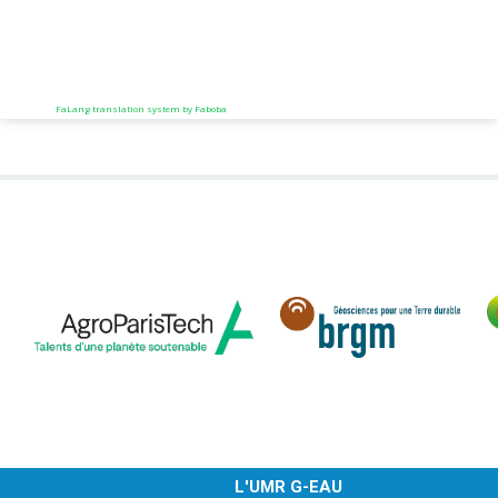
FaLang translation system by Faboba
L'UMR G-EAU