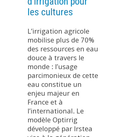
d’irrigation pour
PLATEFORMES EXPÉRIMENTALES
les cultures
IMPLANTATIONS GÉOGRAPHIQUES
PROJETS EN COURS
L’irrigation agricole
mobilise plus de 70%
PROJETS TERMINÉS
des ressources en eau
NOS RÉSEAUX SCIENTIFIQUES ET TECHNIQUES
douce à travers le
SÉMINAIRES RÉGULIERS
monde : l’usage
FORMATION
parcimonieux de cette
MASTER
eau constitue un
INGÉNIEUR
enjeu majeur en
FORMATION CONTINUE
France et à
FORMATION DOCTORALE
l’international. Le
THÈSES EN COURS
modèle Optirrig
développé par Irstea
MOOC
PRODUCTION