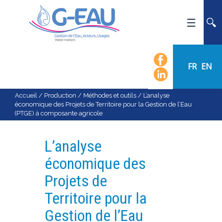
ACCUEIL
UMR G-EAU
FR
EN
PRÉSENTATION
ACTUALITÉS
Accueil
/
Production
/
Méthodes et outils
/
L’analyse
économique des Projets de Territoire pour la Gestion de l’Eau
AGENDA
(PTGE) à composante agricole
CALENDRIER DES ÉVÈNEMENTS
ORGANIGRAMME
L’analyse
LISTE DU PERSONNEL
économique des
LES DOMAINES SCIENTIFIQUES
Projets de
LES ÉQUIPES
Territoire pour la
RECRUTEMENT
Gestion de l’Eau
RECHERCHE