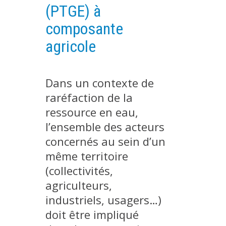
(PTGE) à
PLATEFORMES EXPÉRIMENTALES
composante
IMPLANTATIONS GÉOGRAPHIQUES
agricole
PROJETS EN COURS
PROJETS TERMINÉS
Dans un contexte de
NOS RÉSEAUX SCIENTIFIQUES ET TECHNIQUES
raréfaction de la
SÉMINAIRES RÉGULIERS
FORMATION
ressource en eau,
l’ensemble des acteurs
MASTER
concernés au sein d’un
INGÉNIEUR
même territoire
FORMATION CONTINUE
(collectivités,
FORMATION DOCTORALE
agriculteurs,
THÈSES EN COURS
industriels, usagers…)
MOOC
doit être impliqué
PRODUCTION