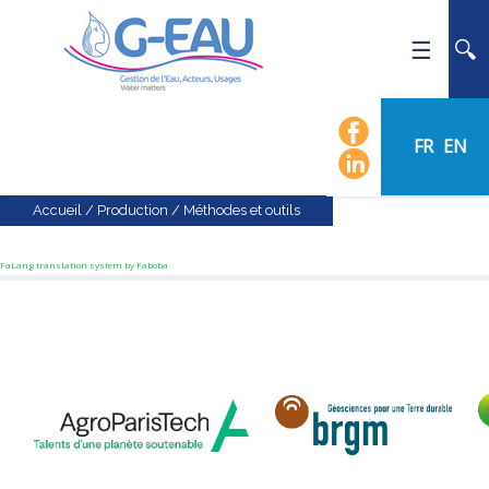
ACCUEIL
UMR G-EAU
FR
EN
PRÉSENTATION
ACTUALITÉS
Accueil
/
Production
/
Méthodes et outils
AGENDA
FaLang translation system by Faboba
CALENDRIER DES ÉVÈNEMENTS
ORGANIGRAMME
LISTE DU PERSONNEL
LES DOMAINES SCIENTIFIQUES
LES ÉQUIPES
RECRUTEMENT
RECHERCHE