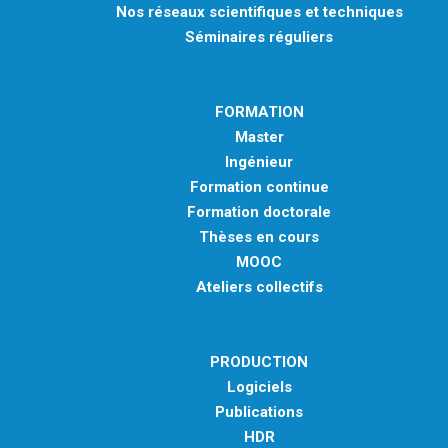
Nos réseaux scientifiques et techniques
MÉTHODES ET OUTILS
Séminaires réguliers
LOGICIELS
PUBLICATIONS SUR HAL
FORMATION
HDR
Master
THÈSES
Ingénieur
Formation continue
WORKING PAPERS
Formation doctorale
NOTES THÉMATIQUES
Thèses en cours
NOS TRAVAUX EN VIDÉO
MOOC
Ateliers collectifs
PRODUCTION
Logiciels
Publications
HDR