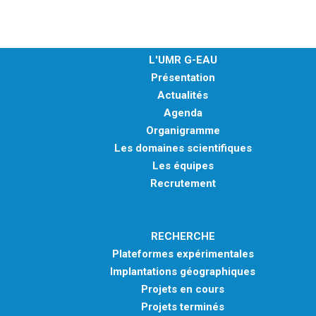
PLATEFORMES EXPÉRIMENTALES
IMPLANTATIONS GÉOGRAPHIQUES
L'UMR G-EAU
PROJETS EN COURS
Présentation
PROJETS TERMINÉS
Actualités
NOS RÉSEAUX SCIENTIFIQUES ET TECHNIQUES
Agenda
Organigramme
SÉMINAIRES RÉGULIERS
Les domaines scientifiques
FORMATION
Les équipes
MASTER
Recrutement
INGÉNIEUR
FORMATION CONTINUE
RECHERCHE
FORMATION DOCTORALE
Plateformes expérimentales
THÈSES EN COURS
Implantations géographiques
Projets en cours
MOOC
Projets terminés
PRODUCTION