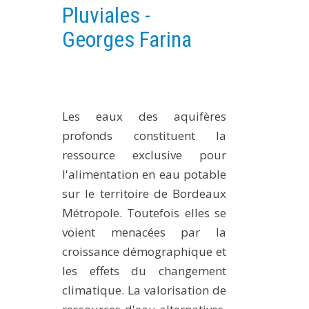
Pluviales -
PLATEFORMES EXPÉRIMENTALES
Georges Farina
IMPLANTATIONS GÉOGRAPHIQUES
PROJETS EN COURS
PROJETS TERMINÉS
NOS RÉSEAUX SCIENTIFIQUES ET TECHNIQUES
Les eaux des aquifères
SÉMINAIRES RÉGULIERS
profonds constituent la
FORMATION
ressource exclusive pour
MASTER
l'alimentation en eau potable
sur le territoire de Bordeaux
INGÉNIEUR
Métropole. Toutefois elles se
FORMATION CONTINUE
voient menacées par la
FORMATION DOCTORALE
croissance démographique et
THÈSES EN COURS
les effets du changement
MOOC
climatique. La valorisation de
PRODUCTION