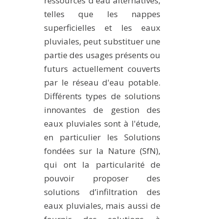
ressources d'eau alternatives,
MÉTHODES ET OUTILS
telles que les nappes
superficielles et les eaux
LOGICIELS
pluviales, peut substituer une
PUBLICATIONS SUR HAL
partie des usages présents ou
HDR
futurs actuellement couverts
THÈSES
par le réseau d'eau potable.
WORKING PAPERS
Différents types de solutions
innovantes de gestion des
NOTES THÉMATIQUES
eaux pluviales sont à l'étude,
NOS TRAVAUX EN VIDÉO
en particulier les Solutions
fondées sur la Nature (SfN),
qui ont la particularité de
pouvoir proposer des
solutions d’infiltration des
eaux pluviales, mais aussi de