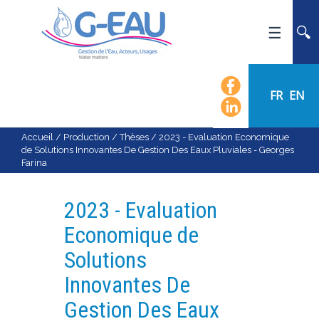
ACCUEIL
UMR G-EAU
FR
EN
PRÉSENTATION
ACTUALITÉS
Accueil
/
Production
/
Thèses
/
2023 - Evaluation Economique
de Solutions Innovantes De Gestion Des Eaux Pluviales - Georges
AGENDA
Farina
CALENDRIER DES ÉVÈNEMENTS
ORGANIGRAMME
2023 - Evaluation
LISTE DU PERSONNEL
Economique de
LES DOMAINES SCIENTIFIQUES
Solutions
LES ÉQUIPES
Innovantes De
RECRUTEMENT
Gestion Des Eaux
RECHERCHE