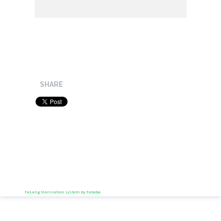
SHARE
FaLang translation system by Faboba