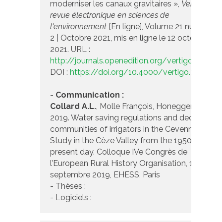
moderniser les canaux gravitaires »,
VertigO - la
revue électronique en sciences de
l'environnement
[En ligne], Volume 21 numéro
2 | Octobre 2021, mis en ligne le 12 octobre
2021. URL :
http://journals.openedition.org/vertigo/32365
DOI :
https://doi.org/10.4000/vertigo.32365
-
Communication :
Collard A.L.
, Molle François, Honegger Anne,
2019. Water saving regulations and decline of
communities of irrigators in the Cevennes. Cas
Study in the Cèze Valley from the 1950s to the
present day. Colloque IVe Congrès de
l’European Rural History Organisation, 10-13
septembre 2019, EHESS, Paris
- Thèses :
- Logiciels :