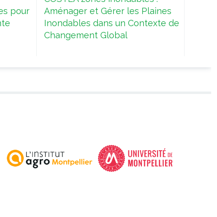
es pour
Aménager et Gérer les Plaines
Asses
nte
Inondables dans un Contexte de
Medit
Changement Global
Scarci