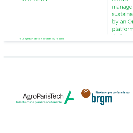
managem
sustaina
by an On
platform
de l’eau
FaLang translation system by Faboba
méditer
travers 
collabor