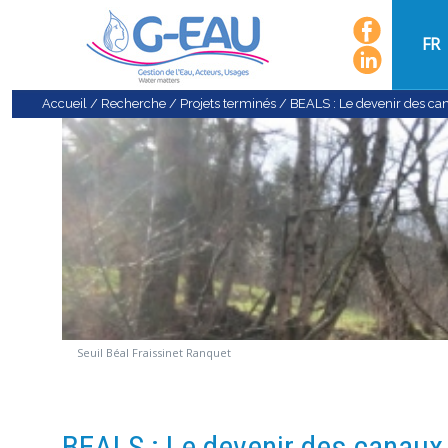
FR
Accueil
/
Recherche
/
Projets terminés
/
BEALS : Le devenir des can
Seuil Béal Fraissinet Ranquet
BEALS : Le devenir des canaux 