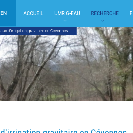
EN
ACCUEIL
UMR G-EAU
RECHERCHE
F
aux d'irrigation gravitaire en Cévennes
d'irrigation gravitaire en Cévennes