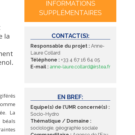
INFORMATIONS
SUPPLÉMENTAIRES
t
e la
CONTACT(S):
Responsable du projet :
Anne-
ment
Laure Collard
Téléphone :
+33 4 67 16 64 05
enol.
E-mail :
anne-laure.collard@irstea.fr
giférés
EN BREF:
s comme
Equipe(s) de l’UMR concerné(s) :
ée. La
Socio-Hydro
 béals
Thématique / Domaine :
sociologie, géographie sociale
raintes
Commanditaire :
Agence de l’Eau