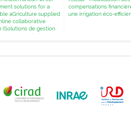
ent solutions for a
compensations financièr
ble aGriculture supplied
une irrigation éco-efficie
line collaborative
 (Solutions de gestion
 pour une agriculture
ranéenne durable au
d’une plateforme
ative en ligne)