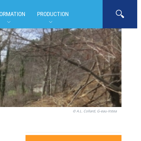
ORMATION
PRODUCTION
© A.L. Collard, G-eau-Irstea