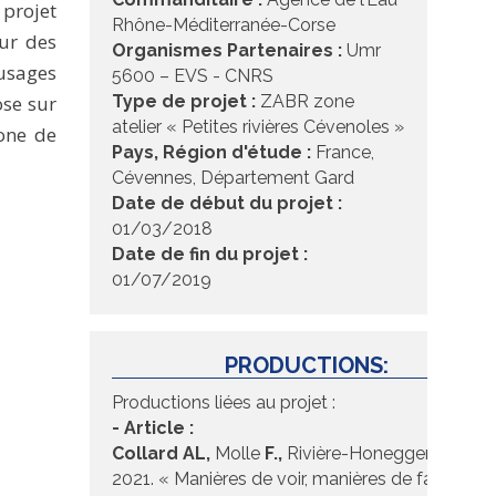
 projet
Rhône-Méditerranée-Corse
our des
Organismes Partenaires :
Umr
 usages
5600 – EVS - CNRS
ose sur
Type de projet :
ZABR zone
atelier « Petites rivières Cévenoles »
one de
Pays, Région d'étude :
France,
Cévennes, Département Gard
Date de début du projet :
01/03/2018
Date de fin du projet :
01/07/2019
PRODUCTIONS:
Productions liées au projet :
- Article :
Collard AL,
Molle
F.,
Rivière-Honegger
A.
,
2021. « Manières de voir, manières de faire :