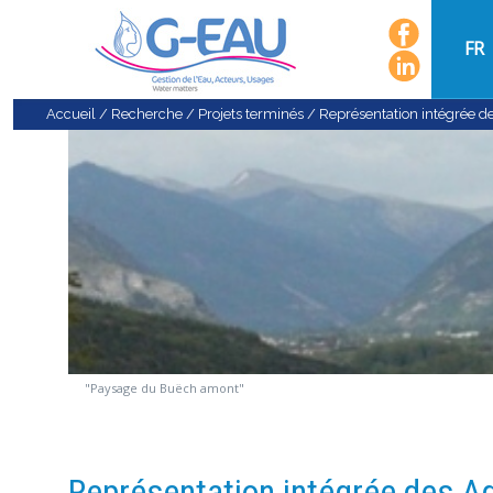
FR
Accueil
/
Recherche
/
Projets terminés
/
Représentation intégrée d
"Paysage du Buëch amont"
Représentation intégrée des Ad