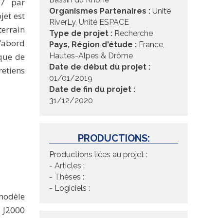
17 par
Organismes Partenaires :
Unité
jet est
RiverLy, Unité ESPACE
errain
Type de projet :
Recherche
d’abord
Pays, Région d'étude :
France,
sque de
Hautes-Alpes & Drôme
Date de début du projet :
retiens
01/01/2019
Date de fin du projet :
31/12/2020
PRODUCTIONS:
Productions liées au projet :
- Articles :
- Thèses :
- Logiciels :
modèle
 J2000