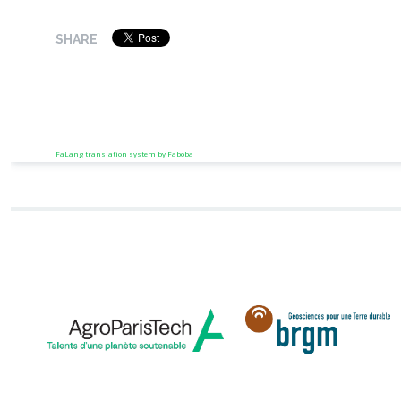
SHARE
FaLang translation system by Faboba