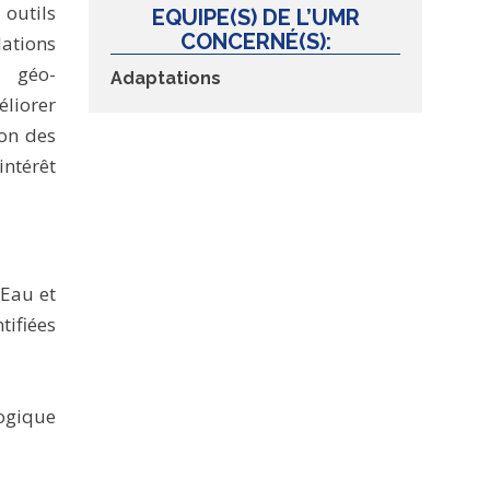
outils
EQUIPE(S) DE L’UMR
CONCERNÉ(S):
lations
 géo-
Adaptations
liorer
ion des
intérêt
'Eau et
ifiées
ogique