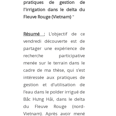
pratiques de gestion de
MÉTHODES ET OUTILS
l'irrigation dans le delta du
LOGICIELS
Fleuve Rouge (Vietnam)
"
PUBLICATIONS SUR HAL
HDR
Résumé :
L’objectif de ce
vendredi découverte est de
THÈSES
partager une expérience de
WORKING PAPERS
recherche participative
NOTES THÉMATIQUES
menée sur le terrain dans le
NOS TRAVAUX EN VIDÉO
cadre de ma thèse, qui s’est
intéressée aux pratiques de
gestion et d’utilisation de
l’eau dans le polder irrigué de
Bắc Hưng Hải, dans le delta
du Fleuve Rouge (nord-
Vietnam). Après avoir mené