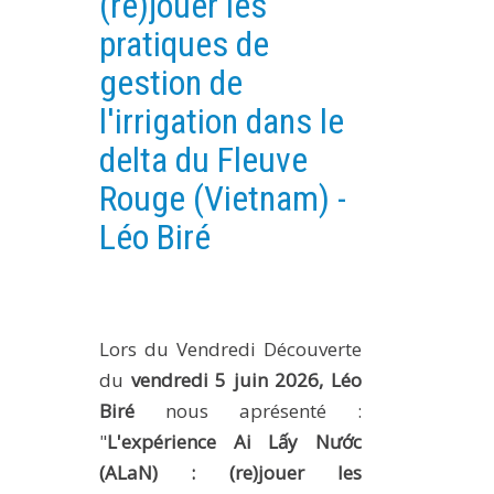
(re)jouer les
PLATEFORMES EXPÉRIMENTALES
pratiques de
IMPLANTATIONS GÉOGRAPHIQUES
gestion de
PROJETS EN COURS
l'irrigation dans le
PROJETS TERMINÉS
delta du Fleuve
NOS RÉSEAUX SCIENTIFIQUES ET TECHNIQUES
Rouge (Vietnam) -
SÉMINAIRES RÉGULIERS
Léo Biré
FORMATION
MASTER
INGÉNIEUR
FORMATION CONTINUE
Lors du Vendredi Découverte
du
vendredi 5 juin 2026, Léo
FORMATION DOCTORALE
Biré
nous aprésenté :
THÈSES EN COURS
"
L'expérience Ai Lấy Nước
MOOC
(ALaN) : (re)jouer les
PRODUCTION