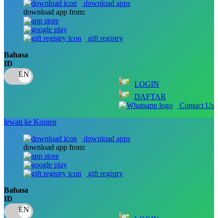
download apps
download app from:
Oh Ma Grain
Okiedog
gift registry
P
Bahasa
ID
Peachy
LOGIN
Phil & Ted's
DAFTAR
Philips Avent
Contact Us
Pigeon
lewati ke Konten
Playgro
download apps
download app from:
Poled Global
Ponycycle
gift registry
Puma
Bahasa
ID
Pureats