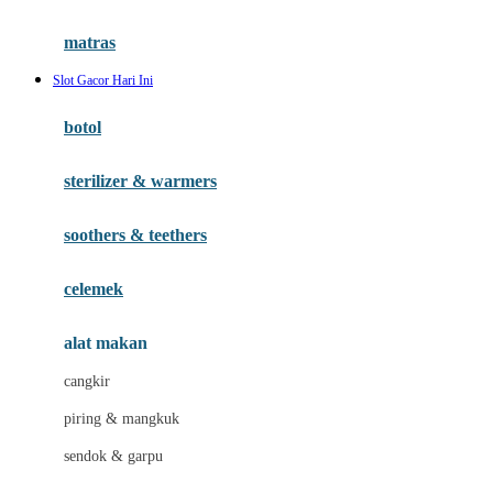
Happy Tummy
Hauck
matras
Havaianas
Slot Gacor Hari Ini
Hegen
botol
Hot Wheels
sterilizer & warmers
Hybrid
soothers & teethers
I
Inlacta DHA
celemek
Interlac
alat makan
Ivenet
cangkir
J
piring & mangkuk
Jack N Jill
sendok & garpu
Joie