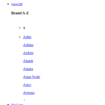
Wangi288
Brand A-Z
A
Addo
Adidas
Airfree
Alamii
Amara
Aqua Scale
Asics
Aveeno
Awan
Slot Gacor