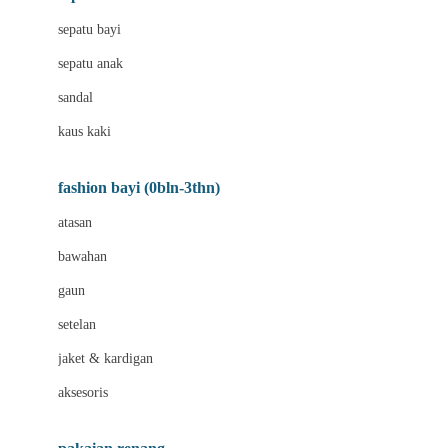
Bio Oil
sepatu bayi
Biolane
sepatu anak
Bite Fighters
sandal
Bizzi Growin
kaus kaki
Blackmores
fashion bayi (0bln-3thn)
Blooming Marvellous
atasan
Bonnels
bawahan
Bravado
gaun
Bruder
setelan
Brush Baby
jaket & kardigan
Buds Organics
aksesoris
Bugaboo
Buggygear