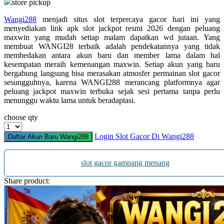
store pickup
Twistshake
Wangi288
menjadi situs slot terpercaya gacor hari ini yang
TY Toys
menyediakan link apk slot jackpot resmi 2026 dengan peluang
maxwin yang mudah setiap malam dapatkan wd jutaan. Yang
U
membuat WANGI28 terbaik adalah pendekatannya yang tidak
membedakan antara akun baru dan member lama dalam hal
kesempatan meraih kemenangan maxwin. Setiap akun yang baru
bergabung langsung bisa merasakan atmosfer permainan slot gacor
V
sesungguhnya, karena WANGI288 merancang platformnya agar
peluang jackpot maxwin terbuka sejak sesi pertama tanpa perlu
menunggu waktu lama untuk beradaptasi.
Veja
choose qty
Vitaflow
Vtech
Login Slot Gacor Di Wangi288
Daftar Akun Baru Wangi288
W
slot gacor gampang menang
Waterland
Share product:
Wellness
X