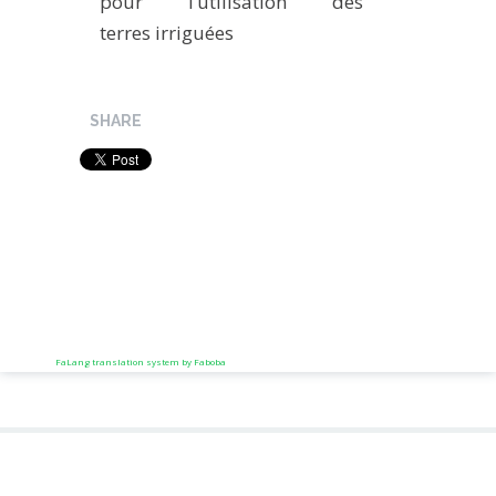
pour l’utilisation des
MÉTHODES ET OUTILS
terres irriguées
LOGICIELS
PUBLICATIONS SUR HAL
SHARE
HDR
THÈSES
WORKING PAPERS
NOTES THÉMATIQUES
NOS TRAVAUX EN VIDÉO
FaLang translation system by Faboba