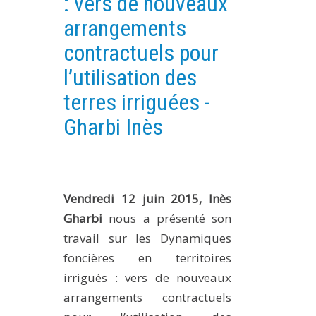
: vers de nouveaux
PLATEFORMES EXPÉRIMENTALES
arrangements
IMPLANTATIONS GÉOGRAPHIQUES
contractuels pour
PROJETS EN COURS
l’utilisation des
PROJETS TERMINÉS
terres irriguées -
NOS RÉSEAUX SCIENTIFIQUES ET TECHNIQUES
Gharbi Inès
SÉMINAIRES RÉGULIERS
FORMATION
MASTER
Vendredi 12 juin 2015, Inès
INGÉNIEUR
Gharbi
nous a présenté son
FORMATION CONTINUE
travail sur les Dynamiques
FORMATION DOCTORALE
foncières en territoires
THÈSES EN COURS
irrigués : vers de nouveaux
MOOC
arrangements contractuels
PRODUCTION