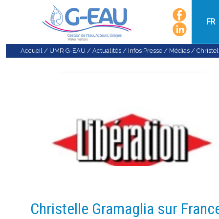
FR
Accueil
/
UMR G-EAU
/
Actualités
/
Infos Presse / Médias
/
Christe
Christelle Gramaglia sur Franc