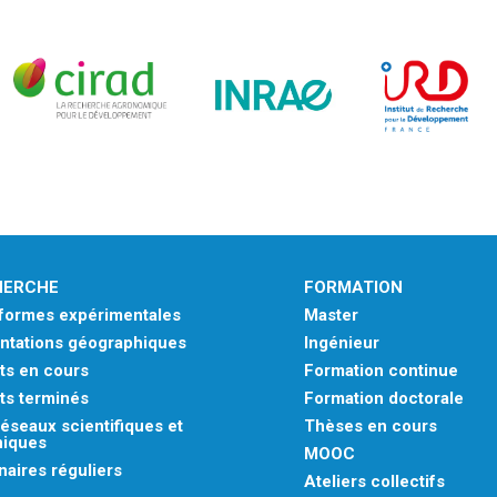
HERCHE
FORMATION
eformes expérimentales
Master
ntations géographiques
Ingénieur
ts en cours
Formation continue
ts terminés
Formation doctorale
éseaux scientifiques et
Thèses en cours
niques
MOOC
aires réguliers
Ateliers collectifs