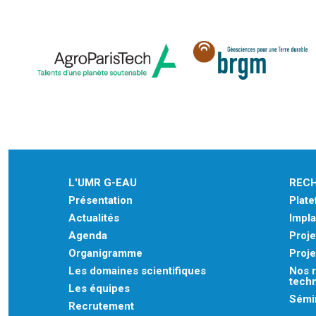
L'UMR G-EAU
REC
Présentation
Plat
Actualités
Impla
Agenda
Proje
Organigramme
Proje
Les domaines scientifiques
Nos r
tech
Les équipes
Sémin
Recrutement