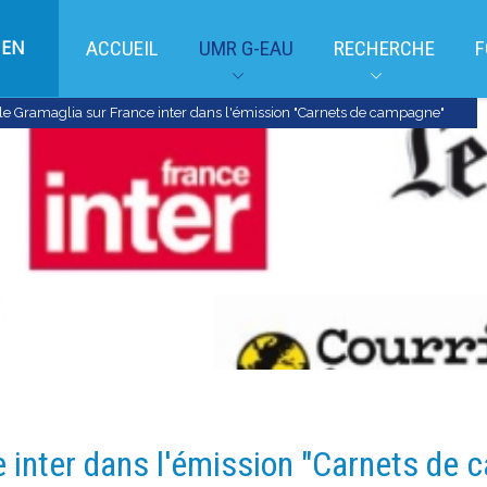
EN
ACCUEIL
UMR G-EAU
RECHERCHE
F
lle Gramaglia sur France inter dans l'émission "Carnets de campagne"
e inter dans l'émission "Carnets de