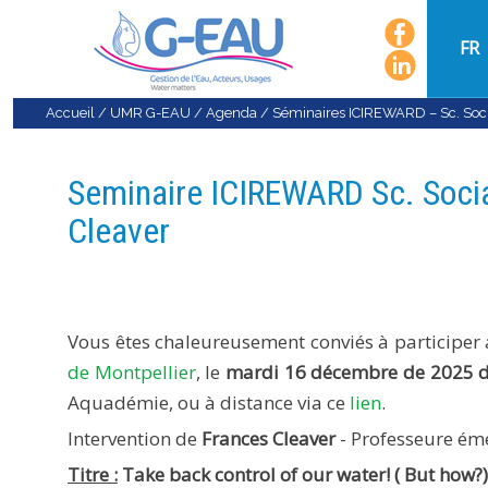
FR
Accueil
/
UMR G-EAU
/
Agenda
/
Séminaires ICIREWARD – Sc. Soc
Seminaire ICIREWARD Sc. Social
Cleaver
Vous êtes chaleureusement conviés à participe
de Montpellier
, le
mardi 16 décembre de 2025 d
Aquadémie, ou à distance via ce
lien
.
Intervention de
Frances Cleaver
- Professeure émé
Titre :
Take back control of our water! ( But how?)