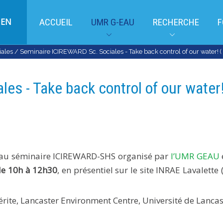
EN
ACCUEIL
UMR G-EAU
RECHERCHE
F
iales
/
Seminaire ICIREWARD Sc. Sociales - Take back control of our water! (
es - Take back control of our water!
r au séminaire ICIREWARD-SHS organisé par
l’UMR GEAU
e 10h à 12h30
, en présentiel sur le site INRAE Lavalette
rite, Lancaster Environment Centre, Université de Lancas