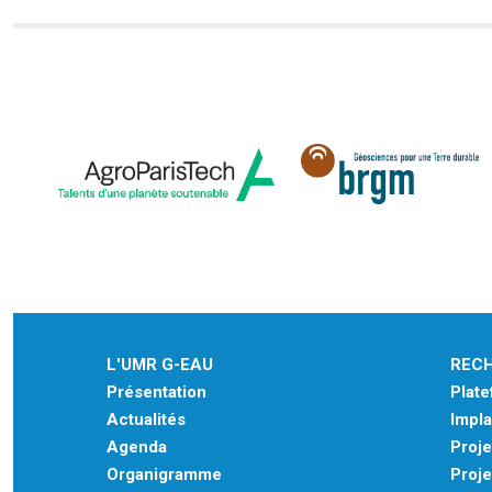
L'UMR G-EAU
REC
Présentation
Plat
Actualités
Impla
Agenda
Proje
Organigramme
Proje