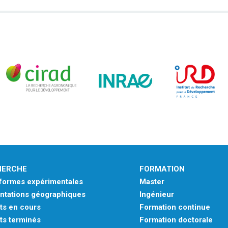
HERCHE
FORMATION
eformes expérimentales
Master
ntations géographiques
Ingénieur
ts en cours
Formation continue
ts terminés
Formation doctorale