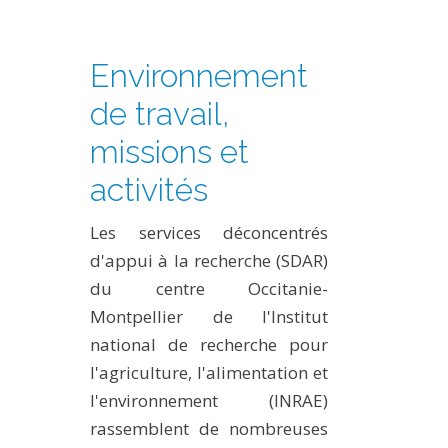
PLATEFORMES EXPÉRIMENTALES
IMPLANTATIONS GÉOGRAPHIQUES
Environnement
PROJETS EN COURS
de travail,
PROJETS TERMINÉS
missions et
NOS RÉSEAUX SCIENTIFIQUES ET TECHNIQUES
activités
SÉMINAIRES RÉGULIERS
FORMATION
Les services déconcentrés
MASTER
d'appui à la recherche (SDAR)
INGÉNIEUR
du centre Occitanie-
FORMATION CONTINUE
Montpellier de l'Institut
national de recherche pour
FORMATION DOCTORALE
l'agriculture, l'alimentation et
THÈSES EN COURS
l'environnement (INRAE)
MOOC
rassemblent de nombreuses
PRODUCTION