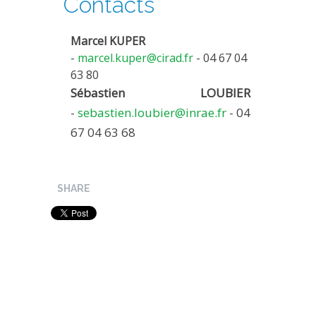
Contacts
Marcel KUPER
-
marcel.kuper@cirad.fr
- 04 67 04
63 80
Sébastien LOUBIER
-
sebastien.loubier@inrae.fr
- 04
67 04 63 68
SHARE