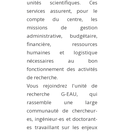
unités scientifiques. Ces
MÉTHODES ET OUTILS
services assurent, pour le
LOGICIELS
compte du centre, les
PUBLICATIONS SUR HAL
missions de gestion
administrative, budgétaire,
HDR
financière, ressources
THÈSES
humaines et logistique
WORKING PAPERS
nécessaires au bon
NOTES THÉMATIQUES
fonctionnement des activités
de recherche.
NOS TRAVAUX EN VIDÉO
Vous rejoindrez l'unité de
recherche G-EAU, qui
rassemble une large
communauté de chercheur-
es, ingénieur-es et doctorant-
es travaillant sur les enjeux