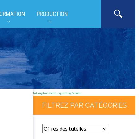
ORMATION
PRODUCTION
FaLang translation system by Faboba
FILTREZ PAR CATÉGORIES