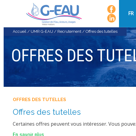
FR
Accueil
/
UMR G-EAU
/
Recrutement
/
Offres des tutelles
OFFRES DES TUTE
OFFRES DES TUTELLES
Offres des tutelles
Certaines offres peuvent vous intéresser. Vous pouvez 
En savoir plus...