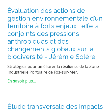
PLATEFORMES EXPÉRIMENTALES
Évaluation des actions de
IMPLANTATIONS GÉOGRAPHIQUES
gestion environnementale d’un
PROJETS EN COURS
territoire à forts enjeux : effets
PROJETS TERMINÉS
conjoints des pressions
NOS RÉSEAUX SCIENTIFIQUES ET TECHNIQUES
anthropiques et des
changements globaux sur la
SÉMINAIRES RÉGULIERS
FORMATION
biodiversité - Jérémie Solère
MASTER
Stratégies pour améliorer la résilience de la Zone
INGÉNIEUR
Industrielle Portuaire de Fos-sur-Mer.
FORMATION CONTINUE
En savoir plus...
FORMATION DOCTORALE
THÈSES EN COURS
MOOC
Étude transversale des impacts
PRODUCTION