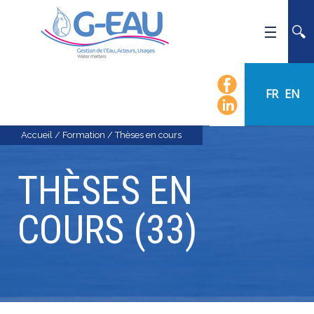
ACCUEIL
UMR G-EAU
FR
EN
PRÉSENTATION
ACTUALITÉS
Accueil
/
Formation
/
Thèses en cours
AGENDA
THÈSES EN
CALENDRIER DES ÉVÈNEMENTS
ORGANIGRAMME
COURS (33)
LISTE DU PERSONNEL
LES DOMAINES SCIENTIFIQUES
LES ÉQUIPES
RECRUTEMENT
RECHERCHE