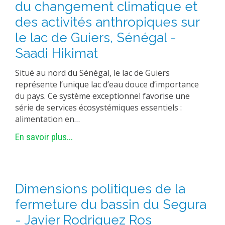
du changement climatique et
MÉTHODES ET OUTILS
des activités anthropiques sur
LOGICIELS
le lac de Guiers, Sénégal -
PUBLICATIONS SUR HAL
Saadi Hikimat
HDR
Situé au nord du Sénégal, le lac de Guiers
THÈSES
représente l’unique lac d’eau douce d’importance
du pays. Ce système exceptionnel favorise une
WORKING PAPERS
série de services écosystémiques essentiels :
NOTES THÉMATIQUES
alimentation en…
NOS TRAVAUX EN VIDÉO
En savoir plus...
Dimensions politiques de la
fermeture du bassin du Segura
- Javier Rodriguez Ros