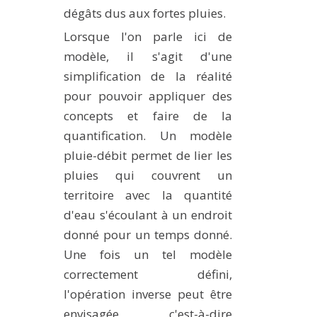
dégâts dus aux fortes pluies.
MÉTHODES ET OUTILS
Lorsque l'on parle ici de
LOGICIELS
modèle, il s'agit d'une
PUBLICATIONS SUR HAL
simplification de la réalité
HDR
pour pouvoir appliquer des
THÈSES
concepts et faire de la
quantification. Un modèle
WORKING PAPERS
pluie-débit permet de lier les
NOTES THÉMATIQUES
pluies qui couvrent un
NOS TRAVAUX EN VIDÉO
territoire avec la quantité
d'eau s'écoulant à un endroit
donné pour un temps donné.
Une fois un tel modèle
correctement défini,
l'opération inverse peut être
envisagée, c'est-à-dire