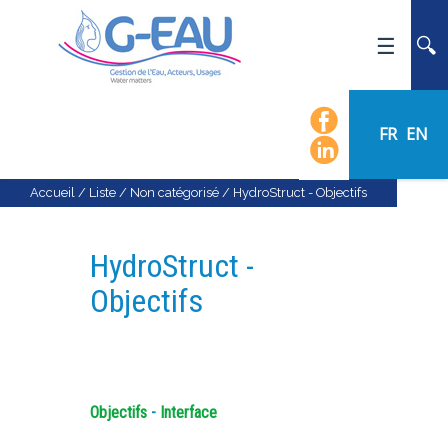
ACCUEIL
UMR G-EAU
FR
EN
PRÉSENTATION
ACTUALITÉS
Accueil
/
Liste
/
Non catégorisé
/
HydroStruct - Objectifs
AGENDA
CALENDRIER DES ÉVÈNEMENTS
HydroStruct -
ORGANIGRAMME
Objectifs
LISTE DU PERSONNEL
LES DOMAINES SCIENTIFIQUES
LES ÉQUIPES
Objectifs
-
Interface
RECRUTEMENT
RECHERCHE