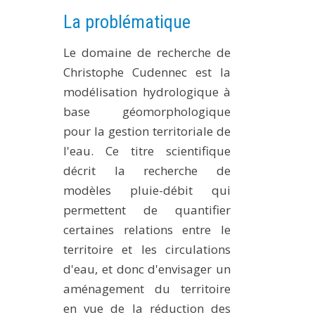
PLATEFORMES EXPÉRIMENTALES
La problématique
IMPLANTATIONS GÉOGRAPHIQUES
Le domaine de recherche de
PROJETS EN COURS
Christophe Cudennec est la
PROJETS TERMINÉS
modélisation hydrologique à
base géomorphologique
NOS RÉSEAUX SCIENTIFIQUES ET TECHNIQUES
pour la gestion territoriale de
SÉMINAIRES RÉGULIERS
l'eau. Ce titre scientifique
FORMATION
décrit la recherche de
MASTER
modèles pluie-débit qui
INGÉNIEUR
permettent de quantifier
FORMATION CONTINUE
certaines relations entre le
FORMATION DOCTORALE
territoire et les circulations
d'eau, et donc d'envisager un
THÈSES EN COURS
aménagement du territoire
MOOC
en vue de la réduction des
PRODUCTION