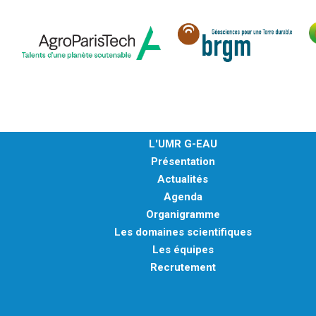
MÉTHODES ET OUTILS
LOGICIELS
PUBLICATIONS SUR HAL
HDR
THÈSES
WORKING PAPERS
L'UMR G-EAU
NOTES THÉMATIQUES
Présentation
Actualités
NOS TRAVAUX EN VIDÉO
Agenda
Organigramme
Les domaines scientifiques
Les équipes
Recrutement