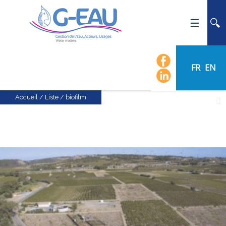
ACCUEIL
UMR G-EAU
FR
EN
PRÉSENTATION
ACTUALITÉS
Accueil
/
Liste
/
biofilm
AGENDA
CALENDRIER DES ÉVÈNEMENTS
ORGANIGRAMME
LISTE DU PERSONNEL
LES DOMAINES SCIENTIFIQUES
LES ÉQUIPES
RECRUTEMENT
RECHERCHE