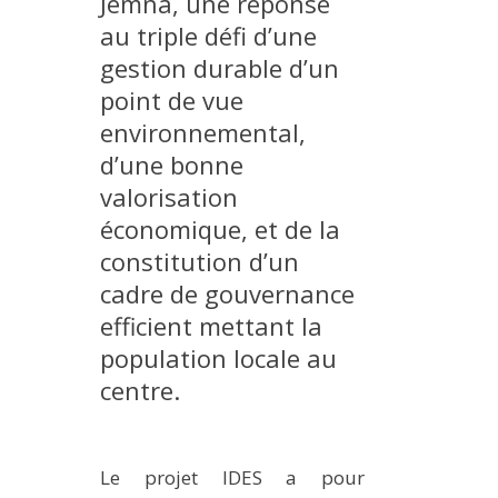
Jemna, une réponse
MÉTHODES ET OUTILS
au triple défi d’une
gestion durable d’un
LOGICIELS
point de vue
PUBLICATIONS SUR HAL
environnemental,
HDR
d’une bonne
THÈSES
valorisation
WORKING PAPERS
économique, et de la
NOTES THÉMATIQUES
constitution d’un
cadre de gouvernance
NOS TRAVAUX EN VIDÉO
efficient mettant la
population locale au
centre.
Le projet IDES a pour