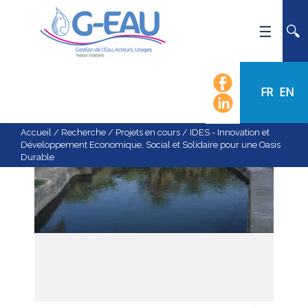
ACCUEIL
UMR G-EAU
FR
EN
PRÉSENTATION
ACTUALITÉS
Accueil
/
Recherche
/
Projets en cours
/
IDES - Innovation et
Développement Economique, Social et Solidaire pour une Oasis
AGENDA
Durable
CALENDRIER DES ÉVÈNEMENTS
ORGANIGRAMME
LISTE DU PERSONNEL
LES DOMAINES SCIENTIFIQUES
LES ÉQUIPES
RECRUTEMENT
RECHERCHE