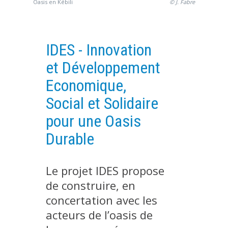
Oasis en Kébili
© J. Fabre
PLATEFORMES EXPÉRIMENTALES
IMPLANTATIONS GÉOGRAPHIQUES
IDES - Innovation
PROJETS EN COURS
et Développement
PROJETS TERMINÉS
Economique,
NOS RÉSEAUX SCIENTIFIQUES ET TECHNIQUES
Social et Solidaire
SÉMINAIRES RÉGULIERS
FORMATION
pour une Oasis
MASTER
Durable
INGÉNIEUR
FORMATION CONTINUE
Le projet IDES propose
FORMATION DOCTORALE
de construire, en
THÈSES EN COURS
concertation avec les
acteurs de l’oasis de
MOOC
PRODUCTION