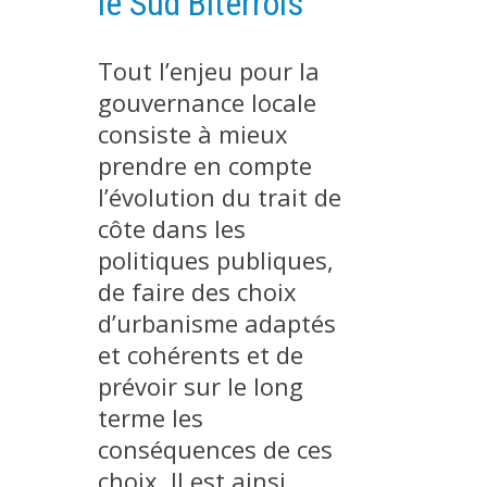
le Sud Biterrois
MÉTHODES ET OUTILS
LOGICIELS
Tout l’enjeu pour la
gouvernance locale
PUBLICATIONS SUR HAL
consiste à mieux
HDR
prendre en compte
THÈSES
l’évolution du trait de
WORKING PAPERS
côte dans les
NOTES THÉMATIQUES
politiques publiques,
NOS TRAVAUX EN VIDÉO
de faire des choix
d’urbanisme adaptés
et cohérents et de
prévoir sur le long
terme les
conséquences de ces
choix. Il est ainsi