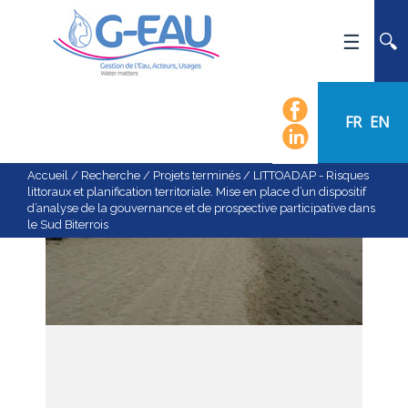
ACCUEIL
UMR G-EAU
FR
EN
PRÉSENTATION
ACTUALITÉS
Accueil
/
Recherche
/
Projets terminés
/
LITTOADAP - Risques
littoraux et planification territoriale. Mise en place d’un dispositif
AGENDA
d’analyse de la gouvernance et de prospective participative dans
le Sud Biterrois
CALENDRIER DES ÉVÈNEMENTS
ORGANIGRAMME
LISTE DU PERSONNEL
LES DOMAINES SCIENTIFIQUES
LES ÉQUIPES
RECRUTEMENT
RECHERCHE