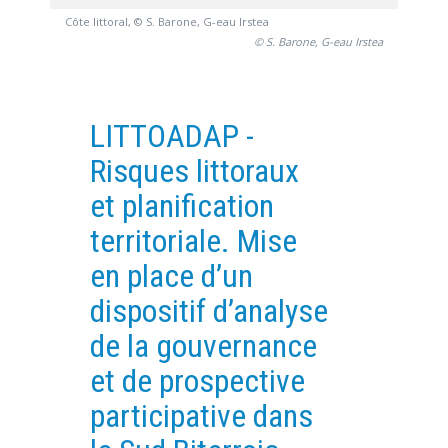
Côte littoral, © S. Barone, G-eau Irstea
PLATEFORMES EXPÉRIMENTALES
© S. Barone, G-eau Irstea
IMPLANTATIONS GÉOGRAPHIQUES
PROJETS EN COURS
PROJETS TERMINÉS
LITTOADAP -
NOS RÉSEAUX SCIENTIFIQUES ET TECHNIQUES
Risques littoraux
SÉMINAIRES RÉGULIERS
et planification
FORMATION
territoriale. Mise
MASTER
en place d’un
INGÉNIEUR
dispositif d’analyse
FORMATION CONTINUE
de la gouvernance
FORMATION DOCTORALE
et de prospective
THÈSES EN COURS
participative dans
MOOC
PRODUCTION