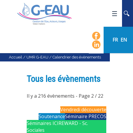
ACCUEIL
UMR G-EAU
FR
EN
PRÉSENTATION
ACTUALITÉS
Accueil
/
UMR G-EAU
/
Calendrier des évènements
AGENDA
CALENDRIER DES ÉVÈNEMENTS
Tous les évènements
ORGANIGRAMME
LISTE DU PERSONNEL
Il y a 216 évènements
- Page 2 / 22
LES DOMAINES SCIENTIFIQUES
Vendredi découverte
LES ÉQUIPES
Soutenance
Séminaire PRECOS
Séminaires ICIREWARD - Sc.
RECRUTEMENT
Sociales
RECHERCHE