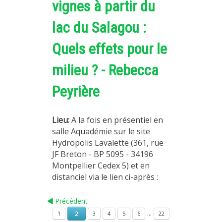
vignes à partir du
lac du Salagou :
Quels effets pour le
milieu ? - Rebecca
Peyrière
Lieu:
A la fois en présentiel en
salle Aquadémie sur le site
Hydropolis Lavalette (361, rue
JF Breton - BP 5095 - 34196
Montpellier Cedex 5) et en
distanciel via le lien ci-après :
Précédent
...
2
1
3
4
5
6
22