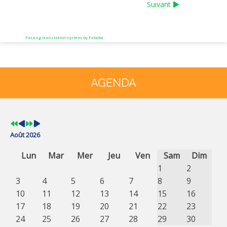
Suivant
FaLang translation system by Faboba
Année
Mois
Année
Mois
précédente
précédent
suivante
suivant
AGENDA
Août 2026
Lun
Mar
Mer
Jeu
Ven
Sam
Dim
1
2
3
4
5
6
7
8
9
10
11
12
13
14
15
16
17
18
19
20
21
22
23
24
25
26
27
28
29
30