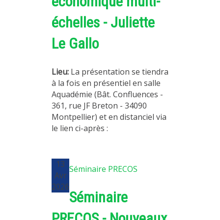
économique multi-
MÉTHODES ET OUTILS
échelles - Juliette
LOGICIELS
Le Gallo
PUBLICATIONS SUR HAL
HDR
Lieu:
La présentation se tiendra
THÈSES
à la fois en présentiel en salle
Aquadémie (Bât. Confluences -
WORKING PAPERS
361, rue JF Breton - 34090
NOTES THÉMATIQUES
Montpellier) et en distanciel via
le lien ci-après :
NOS TRAVAUX EN VIDÉO
13
Séminaire PRECOS
Avr
2026
Séminaire
PRECOS - Nouveaux