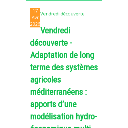
PLATEFORMES EXPÉRIMENTALES
17
Vendredi découverte
IMPLANTATIONS GÉOGRAPHIQUES
Avr
2026
PROJETS EN COURS
Vendredi
PROJETS TERMINÉS
découverte -
NOS RÉSEAUX SCIENTIFIQUES ET TECHNIQUES
Adaptation de long
SÉMINAIRES RÉGULIERS
FORMATION
terme des systèmes
MASTER
agricoles
INGÉNIEUR
méditerranéens :
FORMATION CONTINUE
FORMATION DOCTORALE
apports d’une
THÈSES EN COURS
modélisation hydro-
MOOC
PRODUCTION