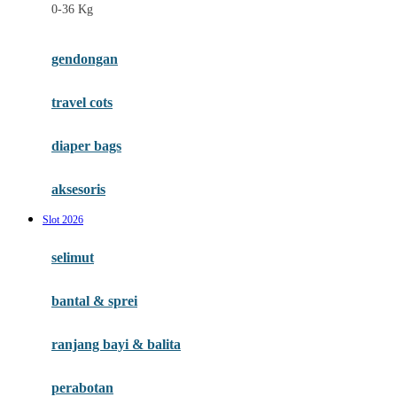
0-36 Kg
Fisher Price
Flipper
gendongan
Friends Of Sally
travel cots
G
diaper bags
Gb
Geko
aksesoris
Graco
Slot 2026
Gund
selimut
H
bantal & sprei
Habbie
Haenim
ranjang bayi & balita
Happy Horse
perabotan