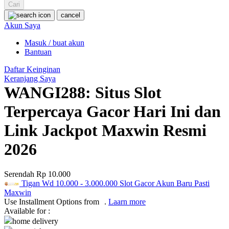
Squishmallows
Cari
cancel
Starbooks
Akun Saya
Stick-O
Masuk / buat akun
Bantuan
Stokke
Daftar Keinginan
Sudocrem
Keranjang Saya
WANGI288: Situs Slot
Sumimo
Sunnylife
Terpercaya Gacor Hari Ini dan
Sun-Staches
Link Jackpot Maxwin Resmi
Swimava
2026
T
Serendah
Rp 10.000
Tommee Tippee
Tigan Wd
10.000
-
3.000.000
Slot Gacor Akun Baru Pasti
Maxwin
Trunki
Use Installment Options from
.
Laarn more
Available for :
Tutti Bambini
home delivery