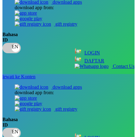
download apps
download app from:
Oh Ma Grain
Okiedog
gift registry
P
Bahasa
ID
Peachy
LOGIN
Phil & Ted's
DAFTAR
Philips Avent
Contact Us
Pigeon
lewati ke Konten
Playgro
download apps
download app from:
Poled Global
Ponycycle
gift registry
Puma
Bahasa
ID
Pureats