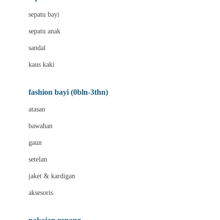
Bio Oil
sepatu bayi
Biolane
sepatu anak
Bite Fighters
sandal
Bizzi Growin
kaus kaki
Blackmores
fashion bayi (0bln-3thn)
Blooming Marvellous
atasan
Bonnels
bawahan
Bravado
gaun
Bruder
setelan
Brush Baby
jaket & kardigan
Buds Organics
aksesoris
Bugaboo
Buggygear