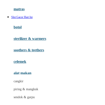
Happy Tummy
Hauck
matras
Havaianas
Slot Gacor Hari Ini
Hegen
botol
Hot Wheels
sterilizer & warmers
Hybrid
soothers & teethers
I
Inlacta DHA
celemek
Interlac
alat makan
Ivenet
cangkir
J
piring & mangkuk
Jack N Jill
sendok & garpu
Joie