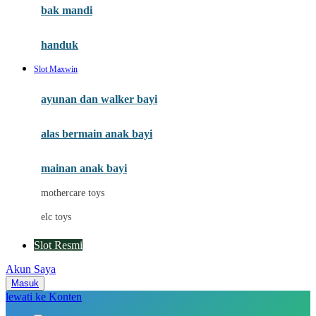
Moby
bak mandi
Momami
handuk
Mothercare
Slot Maxwin
Mustela
ayunan dan walker bayi
My Buddy Tag
My K
alas bermain anak bayi
N
mainan anak bayi
Naif
mothercare toys
Nike
elc toys
Nordic Natural
Slot Resmi
Nuby
Akun Saya
Nuna
Masuk
lewati ke Konten
O