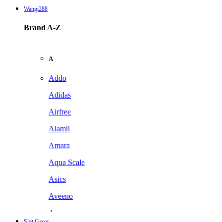
Wangi288
Brand A-Z
A
Addo
Adidas
Airfree
Alamii
Amara
Aqua Scale
Asics
Aveeno
Awan
Slot Gacor