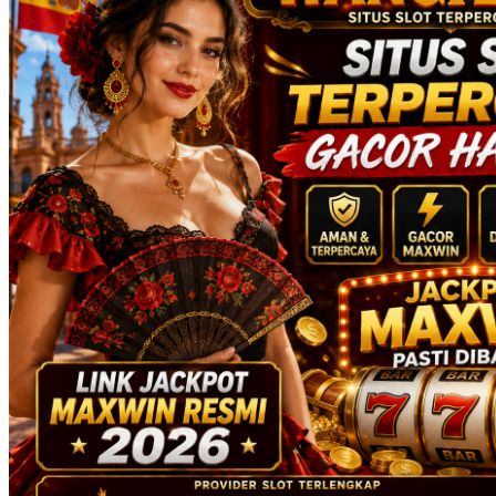
Xootz
Y
Yamatoya
Z
Zaxy
Zoggs
0-9
4Moms
59S