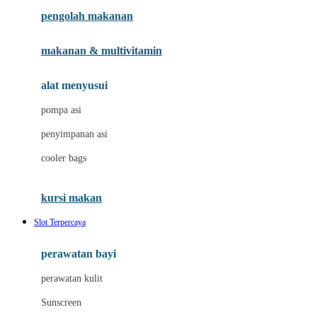
pengolah makanan
Joolz
Jujube
makanan & multivitamin
K
alat menyusui
Kiddycuts
pompa asi
Kumon
penyimpanan asi
L
cooler bags
Leapfrog
kursi makan
Leclerc
Slot Terpercaya
Lee Vierra
Lillebaby
perawatan bayi
Little Bird Told Me
perawatan kulit
Little Miss Janis
Sunscreen