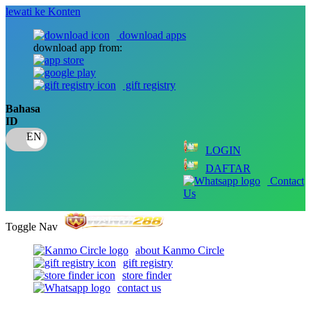
lewati ke Konten
download apps
download app from:
gift registry
Bahasa
ID
LOGIN
DAFTAR
Contact
Us
Toggle Nav
about Kanmo Circle
gift registry
store finder
contact us