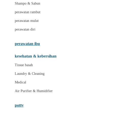
London Taxi
Shampo & Sabun
Love To Dream
perawatan rambut
perawatan mulut
M
perawatan diri
Magformers
Mama's Choice
perawatan ibu
Mamas&Papas
kesehatan & kebersihan
Mamaway
Tissue basah
Maxi Cosi
Laundry & Cleaning
Megabloks
Medical
Micro
Air Purifier & Humidifier
MiDeer
Mimi & Lula
potty
Mini Monkey