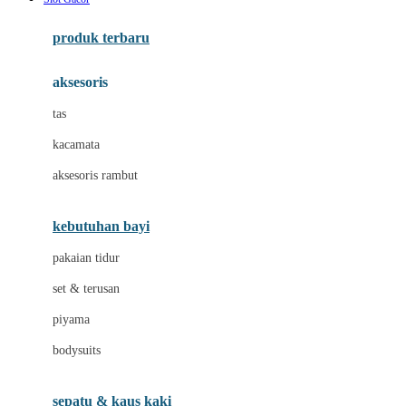
Azetabio
produk terbaru
B
aksesoris
Baabaasheepz
tas
Babiators
kacamata
Baby Dove
aksesoris rambut
Baby Jogger
Baby Rovega
kebutuhan bayi
Babybee
pakaian tidur
Banana Boat
set & terusan
Banz
piyama
Barbie
bodysuits
Beaba
Beauty Barn
sepatu & kaus kaki