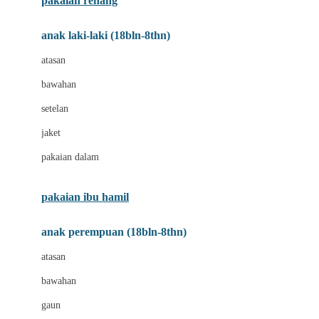
pakaian renang
Bumkins
anak laki-laki (18bln-8thn)
C
atasan
Cetaphil
bawahan
Chicco
setelan
Childlife
jaket
Clevamama
pakaian dalam
Cocolatte
Cottonseeds
pakaian ibu hamil
Cozy N Safe
anak perempuan (18bln-8thn)
Crane
atasan
Cybex
bawahan
D
gaun