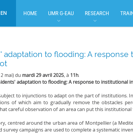
EN
HOME
UMR G-EAU
RESEARCH
TRAI
adaptation to flooding: A response to
lot
 2 mai) du
mardi 29 avril 2025
, à
11h
.
idents' adaptation to flooding: A response to institutional i
bject to injunctions to adapt on the part of institutions. In
sions of which aim to gradually remove the obstacles perce
hat careful observation of an area can put this institutional 
y, centred around the urban area of Montpellier (a Medite
eld survey campaigns are used to complete a systematic inve