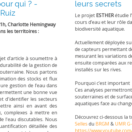
our qui ? -
leurs secrets
Ruiz
Le projet
ESTHER
étudie l
cours d’eau et leur rôle d
11h, Charlotte Hemingway
biodiversité aquatique.
s les territoires :
Actuellement déployée sur 
de capteurs permettant de
mesurant les variations de
et d’article à soumettre à
ensuite comparées aux rel
durabilité de la gestion de
installés sur les rives.
u souterraine. Nous partons
imation des stocks et flux
Pourquoi c’est important
eure gestion de l’eau dans
Ces analyses permettront
» permettent une bonne vue
souterraines et de surfac
 d'identifier les secteurs
aquatiques face au chang
mettre ainsi en avant des
ux, complexes à mettre en
Découvrez ci-dessous la 
de l'eau discutables. Nous
Selles
du
BRGM
&
UMR G-
antification détaillée des
https://www.youtube.com