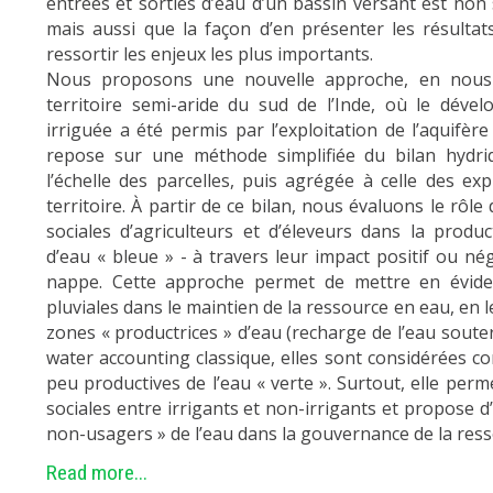
entrées et sorties d’eau d’un bassin versant est non
mais aussi que la façon d’en présenter les résulta
ressortir les enjeux les plus importants.
Nous proposons une nouvelle approche, en nous 
territoire semi-aride du sud de l’Inde, où le dével
irriguée a été permis par l’exploitation de l’aquifèr
repose sur une méthode simplifiée du bilan hydri
l’échelle des parcelles, puis agrégée à celle des exp
territoire. À partir de ce bilan, nous évaluons le rôle
sociales d’agriculteurs et d’éleveurs dans la prod
d’eau « bleue » - à travers leur impact positif ou nég
nappe. Cette approche permet de mettre en éviden
pluviales dans le maintien de la ressource en eau, en
zones « productrices » d’eau (recharge de l’eau souter
water accounting classique, elles sont considérées
peu productives de l’eau « verte ». Surtout, elle perm
sociales entre irrigants et non-irrigants et propose d
non-usagers » de l’eau dans la gouvernance de la res
Read more...