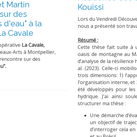
t Martin
Kouissi
sur des
Lors du Vendredi Découv
s d'eau" à la
nous a présenté son trava
 La Cavale
Résumé :
oopérative
La Cavale,
Cette thèse fait suite à 
Beaux-Arts à Montpellier,
oasis de montagne au Mar
rencontre sur des
d’analyse de la résilience
u".
al. (2023). Celle-ci mobil
trois dimensions: 1) l’ap
l’organisation interne, et 
été développés pour les 3
hydrique. J’ai ainsi so
structurer ma thèse :
Une démarche d’évalu
un objectif de traje
d’interroger cela e
et au Brésil.