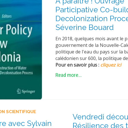
A paraître ! Ouvrage 
Participative Co-bui
Decolonization Proce
Séverine Bouard
En 2018, quelques mois avant le p
gouvernement de la Nouvelle-Calé
politique de l'eau du pays sur la 
calédonien sur 600, la politique de
Pour en savoir plus :
cliquez ici
Read more...
ON SCIENTIFIQUE
Vendredi découv
e avec Sylvain
Résilience des t