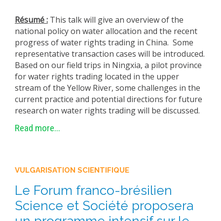
EXPERIMENTAL PLATFORMS
Résumé :
This talk will give an overview of the
GEOGRAPHIC LOCATIONS
national policy on water allocation and the recent
progress of water rights trading in China. Some
CURRENT PROJECTS
representative transaction cases will be introduced.
COMPLETED PROJECTS
Based on our field trips in Ningxia, a pilot province
for water rights trading located in the upper
UMR NETWORKS
stream of the Yellow River, some challenges in the
REGULAR SEMINARS
current practice and potential directions for future
TRAINING COURSES
research on water rights trading will be discussed.
MASTER
Read more...
ENGINEERING
EDUCATION AND TRAINING
VULGARISATION SCIENTIFIQUE
DOCTORAL TRAINING
Le Forum franco-brésilien
THESES IN PROGRESS
Science et Société proposera
MOOC
PRODUCTION