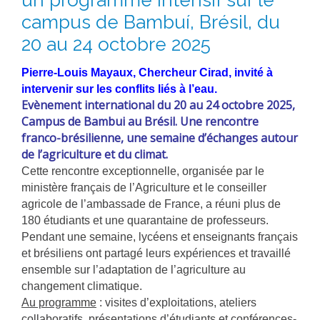
un programme intensif sur le
METHODS AND TOOLS
campus de Bambuí, Brésil, du
SOFTWARE
20 au 24 octobre 2025
PUBLICATIONS SUR HAL
Pierre-Louis Mayaux, Chercheur Cirad, invité à
HDR
intervenir sur les conflits liés à l’eau.
Evènement international du 20 au 24 octobre 2025,
THESES
Campus de Bambui au Brésil. Une rencontre
WORKING PAPERS
franco-brésilienne, une semaine d’échanges autour
de l’agriculture et du climat.
THEMATIC NOTES
Cette rencontre exceptionnelle, organisée par le
FOR THE PUBLIC
ministère français de l’Agriculture et le conseiller
agricole de l’ambassade de France, a réuni plus de
180 étudiants et une quarantaine de professeurs.
Pendant une semaine, lycéens et enseignants français
et brésiliens ont partagé leurs expériences et travaillé
ensemble sur l’adaptation de l’agriculture au
changement climatique.
Au programme
: visites d’exploitations, ateliers
collaboratifs, présentations d’étudiants et conférences-