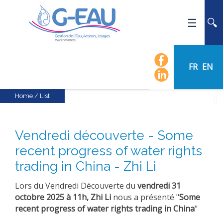
HOME
UMR G-EAU
FR
EN
PRESENTATION
NEWS
Home
/
List
EVENTS
CALENDAR OF EVENTS
Vendredi découverte - Some
FLOW CHART
recent progress of water rights
STAFF
trading in China - Zhi Li
SCIENTIFIC FIELDS
Lors du Vendredi
Découverte du
vendredi
31
TEAMS
octobre 2025 à 11h,
Zhi Li
nous a présenté "
Some
recent progress of water rights trading in China
"
RECRUITMENT
RESEARCH