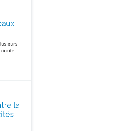
eaux
plusieurs
’incite
tre la
ités