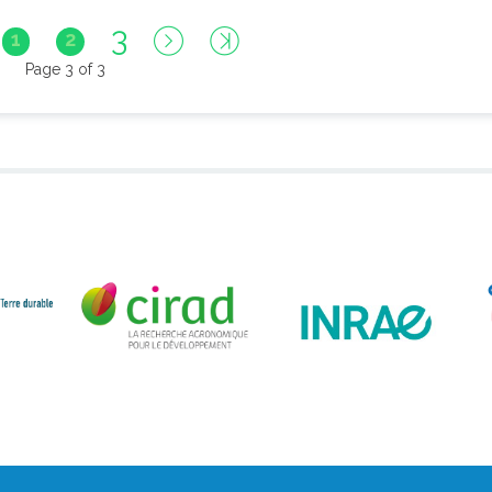
3
1
2
Page 3 of 3