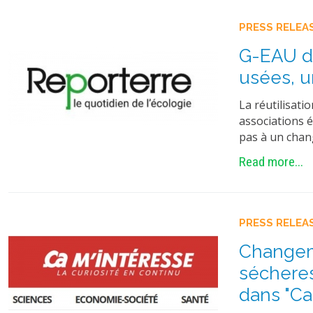
PRESS RELEA
G-EAU da
usées, u
La réutilisati
associations é
pas à un cha
Read more...
PRESS RELEA
Changeme
sécheres
dans "Ca