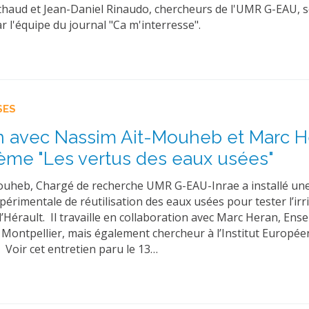
thaud et Jean-Daniel Rinaudo, chercheurs de l'UMR G-EAU, 
r l'équipe du journal "Ca m'interresse".
SES
n avec Nassim Ait-Mouheb et Marc 
hème "Les vertus des eaux usées"
uheb, Chargé de recherche UMR G-EAU-Inrae a installé un
érimentale de réutilisation des eaux usées pour tester l’irr
l’Hérault. Il travaille en collaboration avec Marc Heran, Ens
e Montpellier, mais également chercheur à l’Institut Europée
oir cet entretien paru le 13…