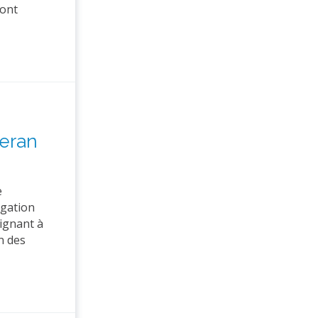
sont
Heran
e
igation
eignant à
n des