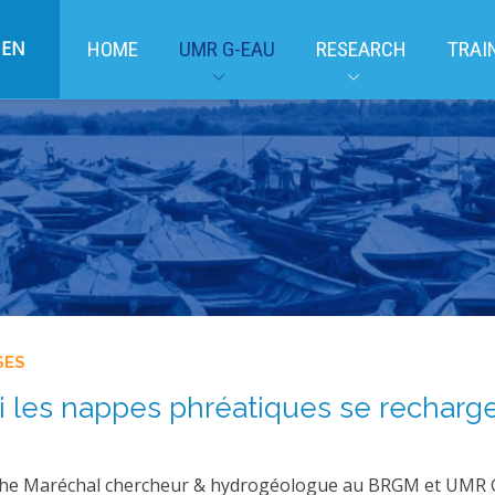
EN
HOME
UMR G-EAU
RESEARCH
TRAI
SES
 les nappes phréatiques se recharg
phe Maréchal chercheur & hydrogéologue au BRGM et UMR 