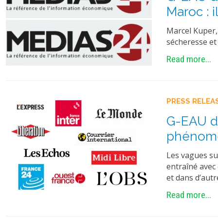
Maroc : i
Marcel Kuper,
sécheresse et
Read more...
PRESS RELEA
G-EAU da
phénomèn
Les vagues suc
entraîné avec
et dans d’aut
Read more...