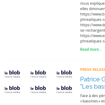
nous explique
elles diminue
https://www.
phreatiques-
https://www.d
se-rechargen
https://www.e
phreatiques-
Read more...
PRESS RELEA
Patrice G
"Les bas
Face à des pé
« bassines » e