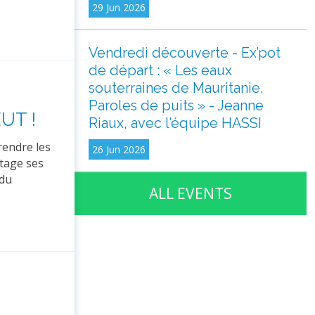
29 Jun 2026
Vendredi découverte - Ex’pot
de départ : « Les eaux
souterraines de Mauritanie.
Paroles de puits » - Jeanne
UT !
Riaux, avec l’équipe HASSI
rendre les
26 Jun 2026
rtage ses
 du
ALL EVENTS
u