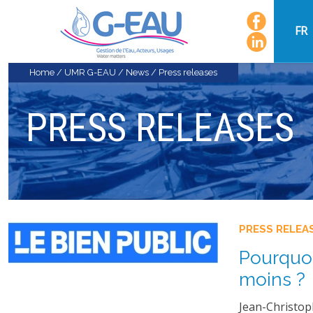
FR
Home
/
UMR G-EAU
/
News
/
Press releases
PRESS RELEASES
PRESS RELEA
Pourquoi
moins ?
Jean-Christo