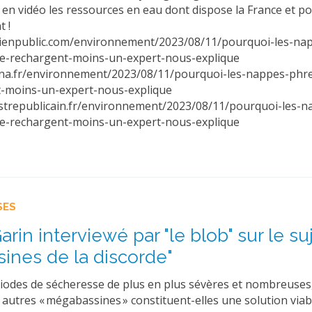
 en vidéo les ressources en eau dont dispose la France et p
nt !
bienpublic.com/environnement/2023/08/11/pourquoi-les-na
se-rechargent-moins-un-expert-nous-explique
na.fr/environnement/2023/08/11/pourquoi-les-nappes-phre
t-moins-un-expert-nous-explique
strepublicain.fr/environnement/2023/08/11/pourquoi-les-n
se-rechargent-moins-un-expert-nous-explique
SES
arin interviewé par "le blob" sur le su
sines de la discorde"
riodes de sécheresse de plus en plus sévères et nombreuses,
t autres « mégabassines » constituent-elles une solution via