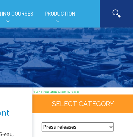
NING COURSES
PRODUCTION
FaLang translation system by Faboba
SELECT CATEGORY
ent
G-eau,