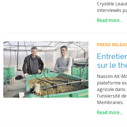
Crystèle Leau
interviewés pa
Read more...
PRESS RELEA
Entretie
sur le t
Nassim Ait-Mo
plateforme exp
agricole dans 
l’université d
Membranes. V
Read more...