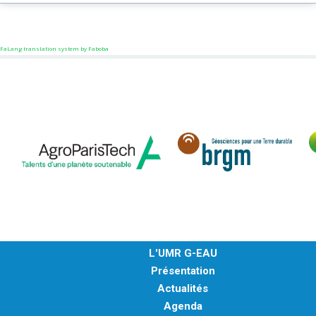
MÉTHODES ET OUTILS
LOGICIELS
FaLang translation system by Faboba
PUBLICATIONS SUR HAL
HDR
THÈSES
WORKING PAPERS
NOTES THÉMATIQUES
NOS TRAVAUX EN VIDÉO
L'UMR G-EAU
Présentation
Actualités
Agenda