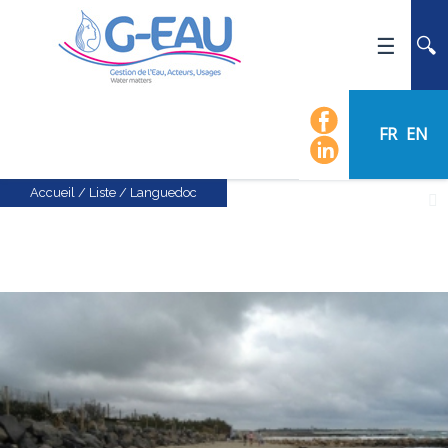
ACCUEIL
UMR G-EAU
FR
EN
PRÉSENTATION
ACTUALITÉS
Accueil
/
Liste
/
Languedoc
AGENDA
CALENDRIER DES ÉVÈNEMENTS
ORGANIGRAMME
LISTE DU PERSONNEL
LES DOMAINES SCIENTIFIQUES
LES ÉQUIPES
RECRUTEMENT
RECHERCHE