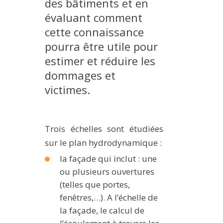
des bâtiments et en
MÉTHODES ET OUTILS
évaluant comment
LOGICIELS
cette connaissance
pourra être utile pour
PUBLICATIONS SUR HAL
estimer et réduire les
HDR
dommages et
THÈSES
victimes.
WORKING PAPERS
NOTES THÉMATIQUES
Trois échelles sont étudiées
NOS TRAVAUX EN VIDÉO
sur le plan hydrodynamique :
la façade qui inclut : une
ou plusieurs ouvertures
(telles que portes,
fenêtres,…). A l’échelle de
la façade, le calcul de