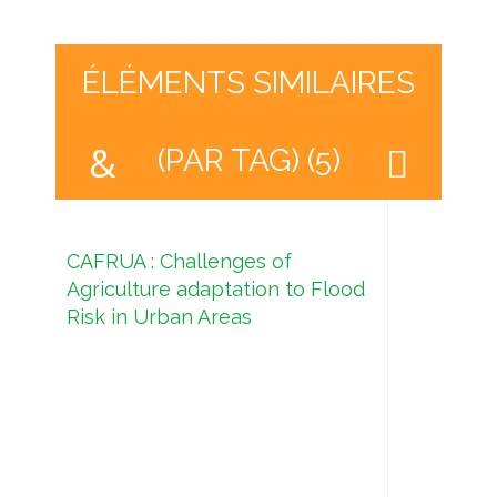
ÉLÉMENTS SIMILAIRES
(PAR TAG) (5)
CAFRUA : Challenges of
Agriculture adaptation to Flood
Risk in Urban Areas
WEFE
gest