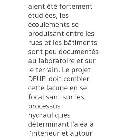
aient été fortement
PLATEFORMES EXPÉRIMENTALES
étudiées, les
IMPLANTATIONS GÉOGRAPHIQUES
écoulements se
PROJETS EN COURS
produisant entre les
PROJETS TERMINÉS
rues et les bâtiments
sont peu documentés
NOS RÉSEAUX SCIENTIFIQUES ET TECHNIQUES
au laboratoire et sur
SÉMINAIRES RÉGULIERS
FORMATION
le terrain. Le projet
DEUFI doit combler
MASTER
cette lacune en se
INGÉNIEUR
focalisant sur les
FORMATION CONTINUE
processus
FORMATION DOCTORALE
hydrauliques
THÈSES EN COURS
déterminant l’aléa à
MOOC
l’intérieur et autour
PRODUCTION