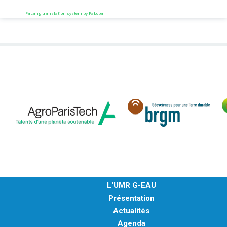
obje
FaLang translation system by Faboba
fleu
L'UMR G-EAU
Présentation
Actualités
Agenda