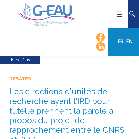
HOME
UMR G-EAU
FR
EN
PRESENTATION
NEWS
Home
/
List
EVENTS
CALENDAR OF EVENTS
DEBATES
FLOW CHART
Les directions d'unités de
STAFF
recherche ayant l'IRD pour
SCIENTIFIC FIELDS
tutelle prennent la parole à
propos du projet de
TEAMS
rapprochement entre le CNRS
RECRUITMENT
RESEARCH