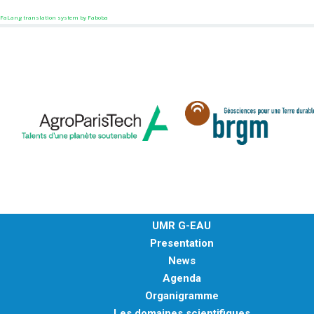
FaLang translation system by Faboba
UMR G-EAU
Presentation
News
Agenda
Organigramme
Les domaines scientifiques