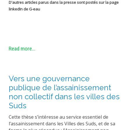
D'autres articles parus dans la presse sont postés sur la page
METHODS AND TOOLS
linkedIn de G-eau
SOFTWARE
PUBLICATIONS SUR HAL
HDR
THESES
Read more...
WORKING PAPERS
THEMATIC NOTES
FOR THE PUBLIC
Vers une gouvernance
publique de l’assainissement
non collectif dans les villes des
Suds
Cette thèse s’intéresse au service essentiel de
l’assainissement dans les Villes des Suds, et de sa