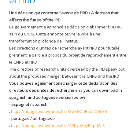
et l'IRD
EXPERIMENTAL PLATFORMS
Une décision qui concerne l'avenir de l'IRD / A decision that
GEOGRAPHIC LOCATIONS
affects the future of the IRD
Le gouvernement a annoncé sa décision d'absorber l'IRD au
CURRENT PROJECTS
sein du CNRS. Cette annonce ouvre la voie à une
COMPLETED PROJECTS
transformation profonde de l'Institut.
Les directions d'unités de recherche ayant l'IRD pour tutelle
UMR NETWORKS
prennent la parole à propos du projet de rapprochement entre
REGULAR SEMINARS
le CNRS et l'IRD
TRAINING COURSES
The directors of research units overseen by the IRD speak out
MASTER
about the proposed merger between the CNRS and the IRD
Vous pouvez également télécharger cette déclaration des
ENGINEERING
directeurs des unités de recherche en / you can download in
EDUCATION AND TRAINING
spagnish and portuguese version below
- espagnol / spanish
DOCTORAL TRAINING
:
https://nuage.osupytheas.fr/s/2wT8Q5RpZ7D86EB
THESES IN PROGRESS
- portugais / portuguese
:
https://nuage.osupytheas.fr/s/A9byp3pyR4pfMLS
MOOC
PRODUCTION